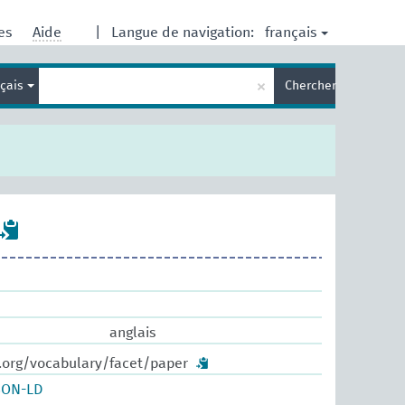
français
res
Aide
|
Langue de navigation:
Entrez
×
nçais
Chercher
votre
terme
de
recherche
anglais
w.org/vocabulary/facet/paper
SON-LD