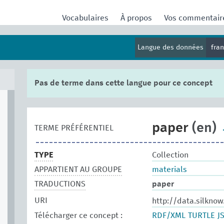
Vocabulaires
À propos
Vos commentai
Langue des données
fra
Pas de terme dans cette langue pour ce concept
paper
(en)
TERME PRÉFÉRENTIEL
TYPE
Collection
APPARTIENT AU GROUPE
materials
TRADUCTIONS
paper
URI
http://data.silkno
Télécharger ce concept :
RDF/XML
TURTLE
J