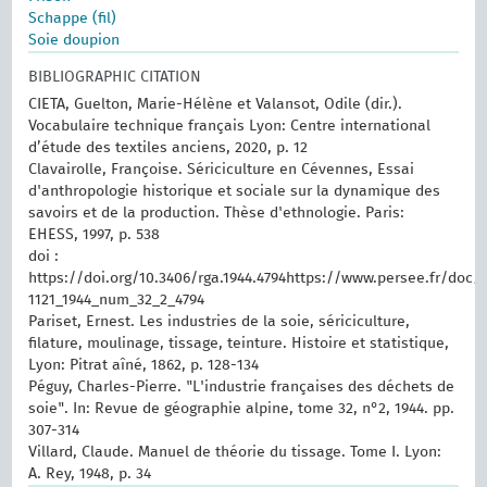
Schappe (fil)
Soie doupion
BIBLIOGRAPHIC CITATION
CIETA, Guelton, Marie-Hélène et Valansot, Odile (dir.).
Vocabulaire technique français Lyon: Centre international
d’étude des textiles anciens, 2020, p. 12
Clavairolle, Françoise. Sériciculture en Cévennes, Essai
d'anthropologie historique et sociale sur la dynamique des
savoirs et de la production. Thèse d'ethnologie. Paris:
EHESS, 1997, p. 538
doi :
https://doi.org/10.3406/rga.1944.4794https://www.persee.fr/doc/
1121_1944_num_32_2_4794
Pariset, Ernest. Les industries de la soie, sériciculture,
filature, moulinage, tissage, teinture. Histoire et statistique,
Lyon: Pitrat aîné, 1862, p. 128-134
Péguy, Charles-Pierre. "L'industrie françaises des déchets de
soie". In: Revue de géographie alpine, tome 32, n°2, 1944. pp.
307-314
Villard, Claude. Manuel de théorie du tissage. Tome I. Lyon:
A. Rey, 1948, p. 34