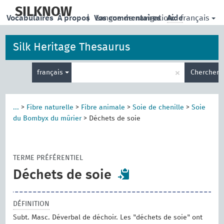
skip
to
SILKNOW
français
Vocabulaires
À propos
|
Vos commentaires
Langue de navigation:
Aide
main
content
Silk Heritage Thesaurus
Entrez
×
français
Chercher
votre
terme
de
recherche
...
>
Fibre naturelle
>
Fibre animale
>
Soie de chenille
>
Soie
du Bombyx du mûrier
>
Déchets de soie
TERME PRÉFÉRENTIEL
Déchets de soie
DÉFINITION
Subt. Masc. Déverbal de déchoir. Les "déchets de soie" ont