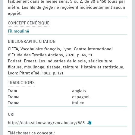
faiblement dans le même sens, S ou Z, de 80 à 150 tours par
mètre. Les fils de grège ne reçoivent individuellement aucun
apprêt.
CONCEPT GÉNÉRIQUE
Fil mouliné
BIBLIOGRAPHIC CITATION
CIETA, Vocabulaire français, Lyon, Centre International
d’Etude des Textiles Anciens, 2020, p. 46, 51
Pariset, Ernest. Les industries de la soie, sériciculture,
filature, moulinage, tissage, teinture. Histoire et statistique,
Lyon: Pitrat aîné, 1862, p. 121
TRADUCTIONS
Tram
anglais
Trama
espagnol
Trama
italien
URI
http://data.silknow.org/vocabulary/885
Télécharger ce concept :