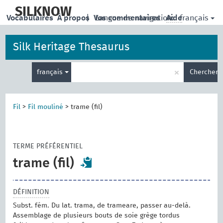
skip
to
SILKNOW
français
Vocabulaires
À propos
|
Vos commentaires
Langue de navigation:
Aide
main
content
Silk Heritage Thesaurus
Entrez
×
français
Chercher
votre
terme
de
recherche
Fil
>
Fil mouliné
>
trame (fil)
TERME PRÉFÉRENTIEL
trame (fil)
DÉFINITION
Subst. fém. Du lat. trama, de trameare, passer au-delà.
Assemblage de plusieurs bouts de soie grège tordus