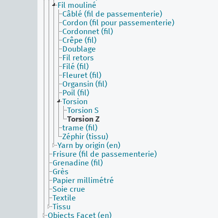
Fil mouliné
Câblé (fil de passementerie)
Cordon (fil pour passementerie)
Cordonnet (fil)
Crêpe (fil)
Doublage
Fil retors
Filé (fil)
Fleuret (fil)
Organsin (fil)
Poil (fil)
Torsion
Torsion S
Torsion Z
trame (fil)
Zéphir (tissu)
Yarn by origin (en)
Frisure (fil de passementerie)
Grenadine (fil)
Grès
Papier millimétré
Soie crue
Textile
Tissu
Objects Facet (en)