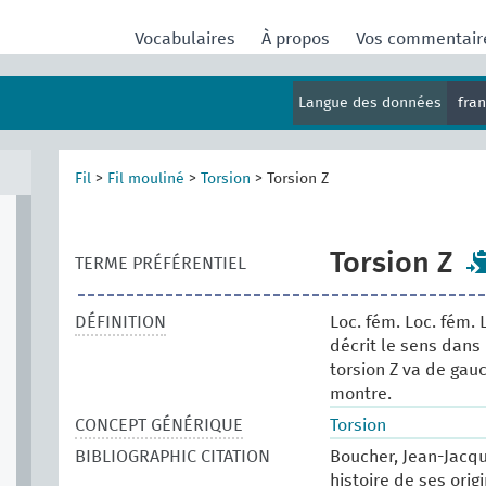
Vocabulaires
À propos
Vos commentai
Langue des données
fra
Fil
>
Fil mouliné
>
Torsion
>
Torsion Z
Torsion Z
TERME PRÉFÉRENTIEL
DÉFINITION
Loc. fém. Loc. fém. 
décrit le sens dans 
torsion Z va de gau
montre.
CONCEPT GÉNÉRIQUE
Torsion
BIBLIOGRAPHIC CITATION
Boucher, Jean-Jacqu
histoire de ses origi