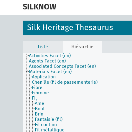
skip
to
SILKNOW
main
content
Silk Heritage Thesaurus
Liste
Hiérarchie
Activities Facet (en)
Agents Facet (en)
Associated Concepts Facet (en)
Materials Facet (en)
Application
Chenille (fil de passementerie)
Fibre
Fibroïne
Fil
Âme
Bout
Brin
Fantaisie (fil)
Fil continu
Fil métallique