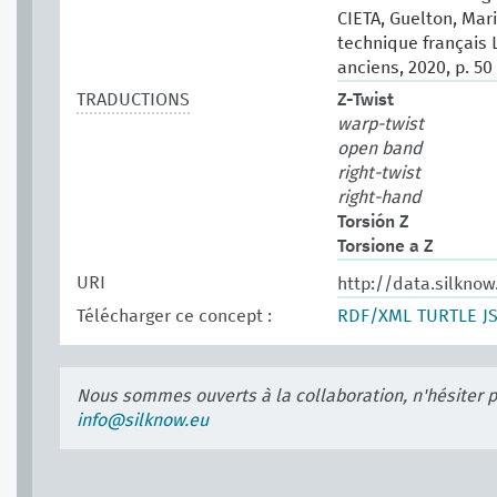
CIETA, Guelton, Mari
technique français 
anciens, 2020, p. 50
TRADUCTIONS
Z-Twist
warp-twist
open band
right-twist
right-hand
Torsión Z
Torsione a Z
URI
http://data.silkno
Télécharger ce concept :
RDF/XML
TURTLE
J
Nous sommes ouverts à la collaboration, n'hésiter 
info@silknow.eu