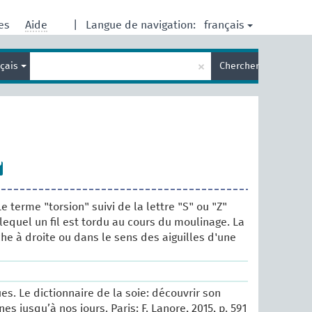
français
res
Aide
|
Langue de navigation:
Entrez
×
nçais
Chercher
votre
terme
de
recherche
Le terme "torsion" suivi de la lettre "S" ou "Z"
lequel un fil est tordu au cours du moulinage. La
che à droite ou dans le sens des aiguilles d'une
es. Le dictionnaire de la soie: découvrir son
nes jusqu’à nos jours. Paris: F. Lanore, 2015, p. 591