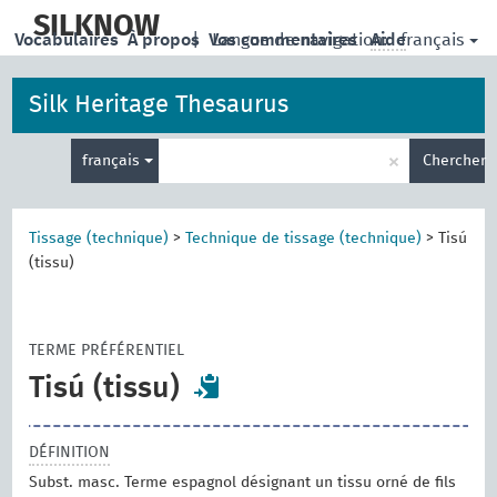
skip
to
SILKNOW
français
Vocabulaires
À propos
|
Vos commentaires
Langue de navigation:
Aide
main
content
Silk Heritage Thesaurus
Entrez
×
français
Chercher
votre
terme
de
recherche
Tissage (technique)
>
Technique de tissage (technique)
>
Tisú
(tissu)
TERME PRÉFÉRENTIEL
Tisú (tissu)
DÉFINITION
Subst. masc. Terme espagnol désignant un tissu orné de fils