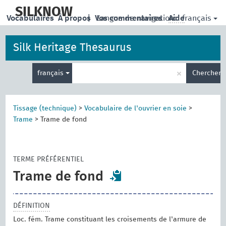
skip
to
SILKNOW
français
Vocabulaires
À propos
|
Vos commentaires
Langue de navigation:
Aide
main
content
Silk Heritage Thesaurus
Entrez
×
français
Chercher
votre
terme
de
recherche
Tissage (technique)
>
Vocabulaire de l'ouvrier en soie
>
Trame
>
Trame de fond
TERME PRÉFÉRENTIEL
Trame de fond
DÉFINITION
Loc. fém. Trame constituant les croisements de l'armure de