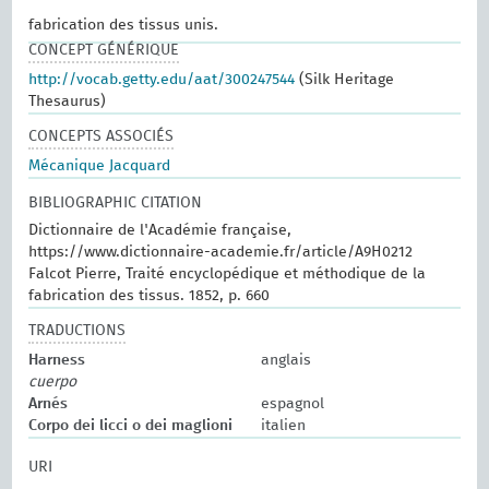
fabrication des tissus unis.
CONCEPT GÉNÉRIQUE
http://vocab.getty.edu/aat/300247544
(Silk Heritage
Thesaurus)
CONCEPTS ASSOCIÉS
Mécanique Jacquard
BIBLIOGRAPHIC CITATION
Dictionnaire de l'Académie française,
https://www.dictionnaire-academie.fr/article/A9H0212
Falcot Pierre, Traité encyclopédique et méthodique de la
fabrication des tissus. 1852, p. 660
TRADUCTIONS
Harness
anglais
cuerpo
Arnés
espagnol
Corpo dei licci o dei maglioni
italien
URI