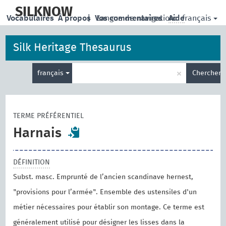
skip
to
SILKNOW
français
Vocabulaires
À propos
|
Vos commentaires
Langue de navigation:
Aide
main
content
Silk Heritage Thesaurus
Entrez
×
français
Chercher
votre
terme
de
recherche
TERME PRÉFÉRENTIEL
Harnais
DÉFINITION
Subst. masc. Emprunté de l’ancien scandinave hernest,
"provisions pour l’armée". Ensemble des ustensiles d'un
métier nécessaires pour établir son montage. Ce terme est
généralement utilisé pour désigner les lisses dans la