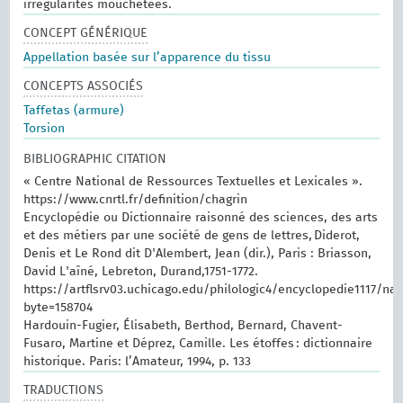
irrégularités mouchetées.
CONCEPT GÉNÉRIQUE
Appellation basée sur l’apparence du tissu
CONCEPTS ASSOCIÉS
Taffetas (armure)
Torsion
BIBLIOGRAPHIC CITATION
« Centre National de Ressources Textuelles et Lexicales ».
https://www.cnrtl.fr/definition/chagrin
Encyclopédie ou Dictionnaire raisonné des sciences, des arts
et des métiers par une société de gens de lettres, Diderot,
Denis et Le Rond dit D'Alembert, Jean (dir.), Paris : Briasson,
David L'aîné, Lebreton, Durand,1751-1772.
https://artflsrv03.uchicago.edu/philologic4/encyclopedie1117/na
byte=158704
Hardouin-Fugier, Élisabeth, Berthod, Bernard, Chavent-
Fusaro, Martine et Déprez, Camille. Les étoffes : dictionnaire
historique. Paris: l’Amateur, 1994, p. 133
TRADUCTIONS