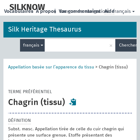
skip
to
SILKNOW
français
Vocabulaires
À propos
|
Vos commentaires
Langue de navigation:
Aide
main
content
Silk Heritage Thesaurus
Entrez
×
français
Chercher
votre
terme
de
recherche
Appellation basée sur l’apparence du tissu
>
Chagrin (tissu)
TERME PRÉFÉRENTIEL
Chagrin (tissu)
DÉFINITION
Subst. masc. Appellation tirée de celle du cuir chagrin qui
présente une surface grenue. Etoffe présentant des