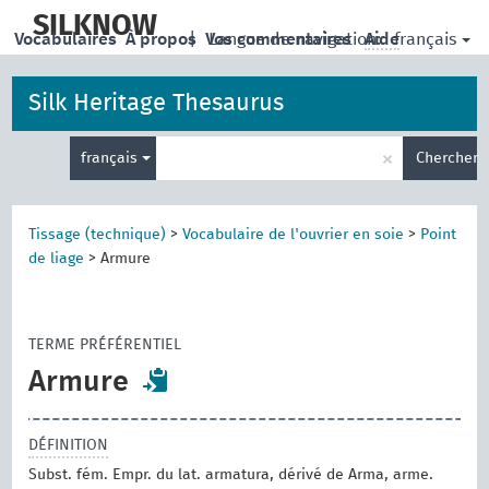
skip
to
SILKNOW
français
Vocabulaires
À propos
|
Vos commentaires
Langue de navigation:
Aide
main
content
Silk Heritage Thesaurus
Entrez
×
français
Chercher
votre
terme
de
recherche
Tissage (technique)
>
Vocabulaire de l'ouvrier en soie
>
Point
de liage
>
Armure
TERME PRÉFÉRENTIEL
Armure
DÉFINITION
Subst. fém. Empr. du lat. armatura, dérivé de Arma, arme.