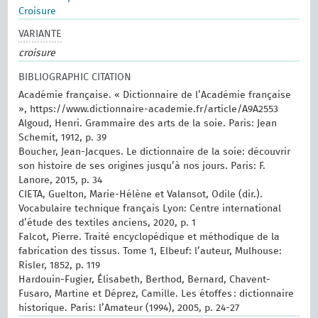
Croisure
VARIANTE
croisure
BIBLIOGRAPHIC CITATION
Académie française. « Dictionnaire de l’Académie française
», https://www.dictionnaire-academie.fr/article/A9A2553
Algoud, Henri. Grammaire des arts de la soie. Paris: Jean
Schemit, 1912, p. 39
Boucher, Jean-Jacques. Le dictionnaire de la soie: découvrir
son histoire de ses origines jusqu’à nos jours. Paris: F.
Lanore, 2015, p. 34
CIETA, Guelton, Marie-Hélène et Valansot, Odile (dir.).
Vocabulaire technique français Lyon: Centre international
d’étude des textiles anciens, 2020, p. 1
Falcot, Pierre. Traité encyclopédique et méthodique de la
fabrication des tissus. Tome 1, Elbeuf: l’auteur, Mulhouse:
Risler, 1852, p. 119
Hardouin-Fugier, Élisabeth, Berthod, Bernard, Chavent-
Fusaro, Martine et Déprez, Camille. Les étoffes : dictionnaire
historique. Paris: l’Amateur (1994), 2005, p. 24-27