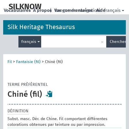
skip
to
SILKNOW
français
Vocabulaires
À propos
|
Vos commentaires
Langue de navigation:
Aide
main
content
Silk Heritage Thesaurus
Entrez
×
français
Chercher
votre
terme
de
recherche
Fil
>
Fantaisie (fil)
>
Chiné (fil)
TERME PRÉFÉRENTIEL
Chiné (fil)
DÉFINITION
Subst. masc. Dér. de Chine. Fil comportant différentes
colorations obtenues par teinture ou par impression.