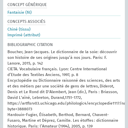
CONCEPT GÉNÉRIQUE
Fantaisie (fil)
CONCEPTS ASSOCIÉS
Chiné (tissu)
Imprimé (attribut)
BIBLIOGRAPHIC CITATION
Boucher, Jean-Jacques. Le dictionnaire de la soie: découvrir
son histoire de ses origines jusqu’à nos jours. Paris: F.
Lanore, 2015, p. 142
CIETA. Vocabulaire français. Lyon: Centre International
d’Etude des Textiles Anciens, 1997, p. 8
Encyclopédie ou Dictionnaire raisonné des sciences, des arts
et des métiers par une société de gens de lettres, Diderot,
Denis et Le Rond dit D'Alembert, Jean (dir.), Paris : Briasson,
David L'aîné, Lebreton, Durand,1751-1772,
https://artflsrv03.uchicago.edu/philologic4/encyclopedie1117/nav
byte=3888073
Hardouin-Fugier, Élisabeth, Berthod, Bernard, Chavent-
Fusaro, Martine et Déprez, Camille. Les étoffes : dictionnaire
historique. Paris: l’Amateur (1994), 2005, p. 139