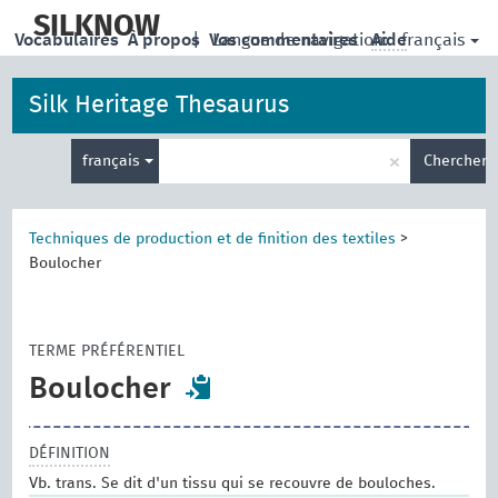
skip
to
SILKNOW
français
Vocabulaires
À propos
|
Vos commentaires
Langue de navigation:
Aide
main
content
Silk Heritage Thesaurus
Entrez
×
français
Chercher
votre
terme
de
recherche
Techniques de production et de finition des textiles
>
Boulocher
TERME PRÉFÉRENTIEL
Boulocher
DÉFINITION
Vb. trans. Se dit d'un tissu qui se recouvre de bouloches.