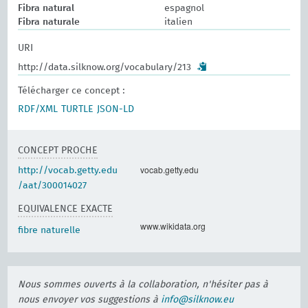
Fibra natural
espagnol
Fibra naturale
italien
URI
http://data.silknow.org/vocabulary/213
Télécharger ce concept :
RDF/XML
TURTLE
JSON-LD
CONCEPT PROCHE
vocab.getty.edu
http://vocab.getty.edu
/aat/300014027
EQUIVALENCE EXACTE
www.wikidata.org
fibre naturelle
Nous sommes ouverts à la collaboration, n'hésiter pas à
nous envoyer vos suggestions à
info@silknow.eu