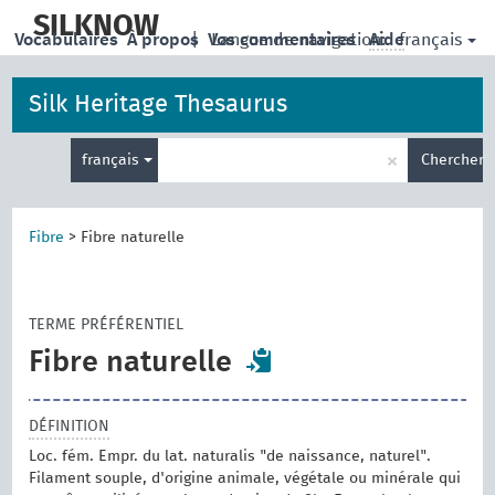
skip
to
SILKNOW
français
Vocabulaires
À propos
|
Vos commentaires
Langue de navigation:
Aide
main
content
Silk Heritage Thesaurus
Entrez
×
français
Chercher
votre
terme
de
recherche
Fibre
>
Fibre naturelle
TERME PRÉFÉRENTIEL
Fibre naturelle
DÉFINITION
Loc. fém. Empr. du lat. naturalis "de naissance, naturel".
Filament souple, d'origine animale, végétale ou minérale qui