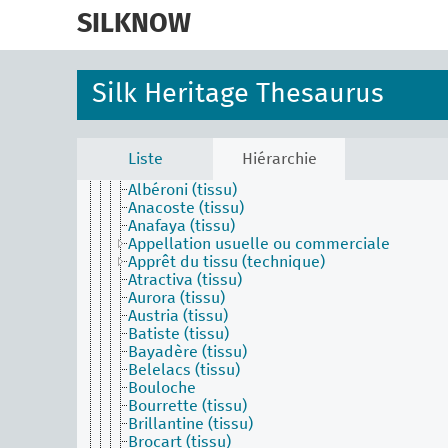
skip
Piñuela
to
SILKNOW
Sériciculture
main
Soie cuite
content
Techniques de production et de finition des
textiles
Silk Heritage Thesaurus
Tissage (technique)
Broderie (technique)
Dentelle (technique)
Tapisserie (activité)
Liste
Hiérarchie
Technique de tissage (technique)
Albéroni (tissu)
Anacoste (tissu)
Anafaya (tissu)
Appellation usuelle ou commerciale
Apprêt du tissu (technique)
Atractiva (tissu)
Aurora (tissu)
Austria (tissu)
Batiste (tissu)
Bayadère (tissu)
Belelacs (tissu)
Bouloche
Bourrette (tissu)
Brillantine (tissu)
Brocart (tissu)