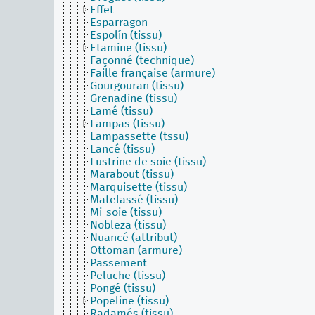
Effet
Esparragon
Espolín (tissu)
Etamine (tissu)
Façonné (technique)
Faille française (armure)
Gourgouran (tissu)
Grenadine (tissu)
Lamé (tissu)
Lampas (tissu)
Lampassette (tssu)
Lancé (tissu)
Lustrine de soie (tissu)
Marabout (tissu)
Marquisette (tissu)
Matelassé (tissu)
Mi-soie (tissu)
Nobleza (tissu)
Nuancé (attribut)
Ottoman (armure)
Passement
Peluche (tissu)
Pongé (tissu)
Popeline (tissu)
Radamés (tissu)