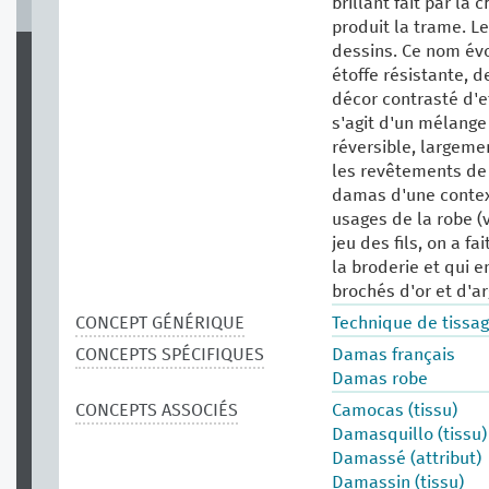
brillant fait par la
produit la trame. L
dessins. Ce nom év
étoffe résistante, 
décor contrasté d'ef
s'agit d'un mélange
réversible, largemen
les revêtements de 
damas d'une contex
usages de la robe (
jeu des fils, on a f
la broderie et qui 
brochés d'or et d'ar
CONCEPT GÉNÉRIQUE
Technique de tissag
CONCEPTS SPÉCIFIQUES
Damas français
Damas robe
CONCEPTS ASSOCIÉS
Camocas (tissu)
Damasquillo (tissu)
Damassé (attribut)
Damassin (tissu)