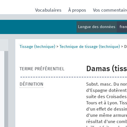
Vocabulaires
À propos
Vos commentai
Langue des données
fra
Tissage (technique)
>
Technique de tissage (technique)
>
D
Damas (tiss
TERME PRÉFÉRENTIEL
DÉFINITION
Subst. masc. Du nom
d'Espagne dotèrent 
suite des Croisades,
Tours et à Lyon. Ti
d'un effet de dessin
d'une même armure 
résultat d'une comb