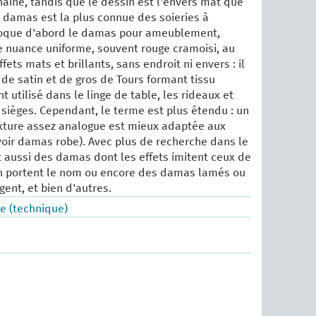
 chaîne, tandis que le dessin est l'envers mat que
e damas est la plus connue des soieries à
oque d'abord le damas pour ameublement,
de nuance uniforme, souvent rouge cramoisi, au
fets mats et brillants, sans endroit ni envers : il
 de satin et de gros de Tours formant tissu
t utilisé dans le linge de table, les rideaux et
sièges. Cependant, le terme est plus étendu : un
ture assez analogue est mieux adaptée aux
voir damas robe). Avec plus de recherche dans le
ait aussi des damas dont les effets imitent ceux de
en portent le nom ou encore des damas lamés ou
gent, et bien d'autres.
e (technique)