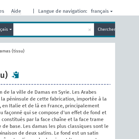
français
res
Aide
|
Langue de navigation:
Entrez
×
nçais
Chercher
votre
terme
de
recherche
amas (tissu)
u)
 de la ville de Damas en Syrie. Les Arabes
la péninsule de cette fabrication, importée à la
 en Italie et de là en France, principalement
ssu façonné qui se compose d'un effet de fond et
 constitués par la face chaîne et la face trame
de base. Les damas les plus classiques sont le
inaison de deux satins. Le fond est un satin