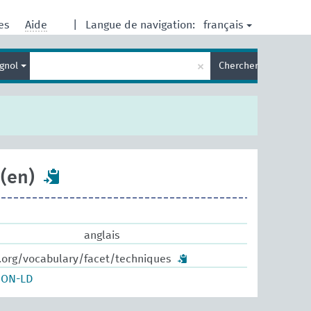
français
res
Aide
|
Langue de navigation:
Entrez
×
gnol
Chercher
votre
terme
de
recherche
(en)
anglais
w.org/vocabulary/facet/techniques
SON-LD