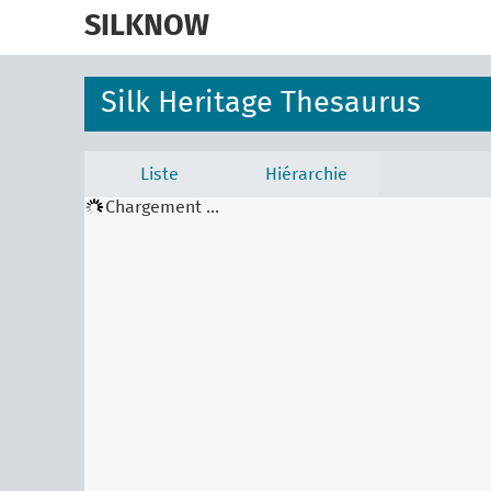
skip
to
SILKNOW
main
content
Silk Heritage Thesaurus
Liste
Hiérarchie
Chargement ...