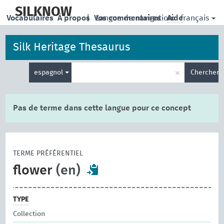
skip
to
SILKNOW
français
Vocabulaires
À propos
|
Vos commentaires
Langue de navigation:
Aide
main
content
Silk Heritage Thesaurus
Entrez
×
espagnol
Chercher
votre
terme
de
recherche
Pas de terme dans cette langue pour ce concept
TERME PRÉFÉRENTIEL
flower
(en)
TYPE
Collection