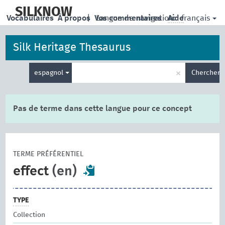
skip
to
SILKNOW
français
Vocabulaires
À propos
|
Vos commentaires
Langue de navigation:
Aide
main
content
Silk Heritage Thesaurus
Entrez
×
espagnol
Chercher
votre
terme
de
recherche
Pas de terme dans cette langue pour ce concept
TERME PRÉFÉRENTIEL
effect
(en)
TYPE
Collection