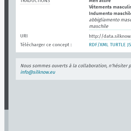
TRADUCTIONS
Men attire
Vêtements masculi
Indumento maschil
abbigliamento masch
maschile
URI
http://data.silkno
Télécharger ce concept :
RDF/XML
TURTLE
J
Nous sommes ouverts à la collaboration, n'hésiter 
info@silknow.eu