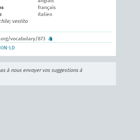
anglais
ns
français
e
italien
ile; vestito
w.org/vocabulary/873
SON-LD
pas à nous envoyer vos suggestions à