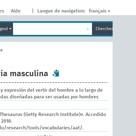
français
res
Aide
|
Langue de navigation:
Entrez
×
gnol
Chercher
votre
terme
de
recherche
na
ia masculina
 y expresión del vertir del hombre a lo largo de
endas diseñadas para ser usadas por hombres
 Thesaurus (Getty Research Institute)». Accedido
 2018.
du/research/tools/vocabularies/aat/.