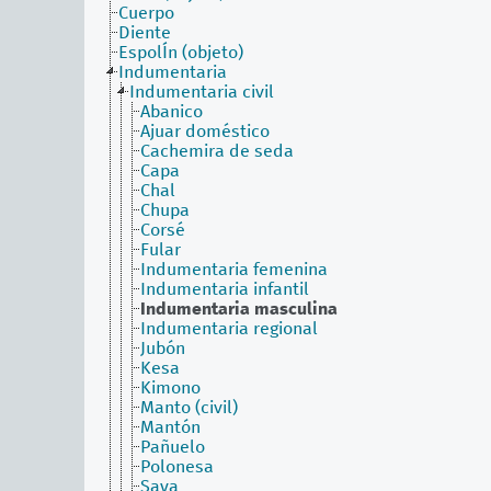
Cuerpo
Diente
EspolÍn (objeto)
Indumentaria
Indumentaria civil
Abanico
Ajuar doméstico
Cachemira de seda
Capa
Chal
Chupa
Corsé
Fular
Indumentaria femenina
Indumentaria infantil
Indumentaria masculina
Indumentaria regional
Jubón
Kesa
Kimono
Manto (civil)
Mantón
Pañuelo
Polonesa
Saya