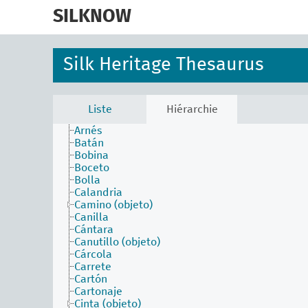
skip
to
SILKNOW
faceta actividades
main
faceta agentes
content
faceta atributos físicos
faceta conceptos asociados
Silk Heritage Thesaurus
faceta estilos y periodos
faceta materiales
faceta objetos
Aguja
Liste
Hiérarchie
Arcada
Arnés
Batán
Bobina
Boceto
Bolla
Calandria
Camino (objeto)
Canilla
Cántara
Canutillo (objeto)
Cárcola
Carrete
Cartón
Cartonaje
Cinta (objeto)