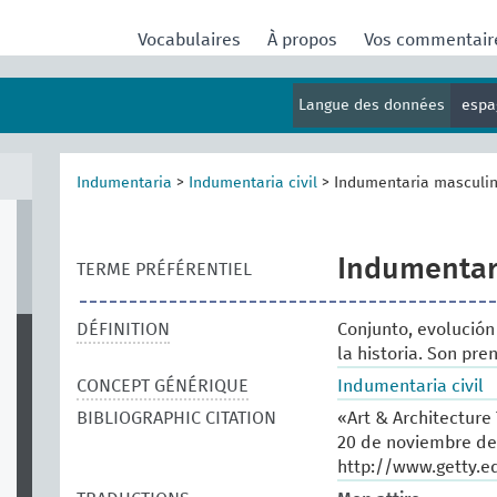
Vocabulaires
À propos
Vos commentai
Langue des données
espa
Indumentaria
>
Indumentaria civil
>
Indumentaria masculi
Indumentar
TERME PRÉFÉRENTIEL
DÉFINITION
Conjunto, evolución
la historia. Son pr
CONCEPT GÉNÉRIQUE
Indumentaria civil
BIBLIOGRAPHIC CITATION
«Art & Architecture
20 de noviembre de
http://www.getty.e