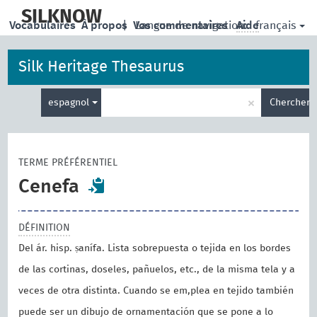
skip
to
SILKNOW
français
Vocabulaires
À propos
|
Vos commentaires
Langue de navigation:
Aide
main
content
Silk Heritage Thesaurus
Entrez
×
espagnol
Chercher
votre
terme
de
recherche
TERME PRÉFÉRENTIEL
Cenefa
DÉFINITION
Del ár. hisp. ṣanífa. Lista sobrepuesta o tejida en los bordes
de las cortinas, doseles, pañuelos, etc., de la misma tela y a
veces de otra distinta. Cuando se em,plea en tejido también
puede ser un dibujo de ornamentación que se pone a lo