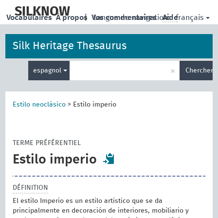
skip
to
SILKNOW
français
Vocabulaires
À propos
|
Vos commentaires
Langue de navigation:
Aide
main
content
Silk Heritage Thesaurus
Entrez
×
espagnol
Chercher
votre
terme
de
recherche
Estilo neoclásico
>
Estilo imperio
TERME PRÉFÉRENTIEL
Estilo imperio
DÉFINITION
El estilo Imperio es un estilo artístico que se da
principalmente en decoración de interiores, mobiliario y