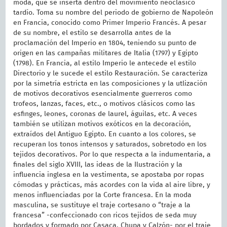
moda, que se inserta dentro del movimiento neoclásico
tardío. Toma su nombre del periodo de gobierno de Napoleón
en Francia, conocido como Primer Imperio Francés. A pesar
de su nombre, el estilo se desarrolla antes de la
proclamación del Imperio en 1804, teniendo su punto de
origen en las campañas militares de Italia (1797) y Egipto
(1798). En Francia, al estilo Imperio le antecede el estilo
Directorio y le sucede el estilo Restauración. Se caracteriza
por la simetría estricta en las composiciones y la utlización
de motivos decorativos esencialmente guerreros como
trofeos, lanzas, faces, etc., o motivos clásicos como las
esfinges, leones, coronas de laurel, águilas, etc. A veces
también se utilizan motivos exóticos en la decoración,
extraídos del Antiguo Egipto. En cuanto a los colores, se
recuperan los tonos intensos y saturados, sobretodo en los
tejidos decorativos. Por lo que respecta a la indumentaria, a
finales del siglo XVIII, las ideas de la Ilustración y la
influencia inglesa en la vestimenta, se apostaba por ropas
cómodas y prácticas, más acordes con la vida al aire libre, y
menos influenciadas por la Corte francesa. En la moda
masculina, se sustituye el traje cortesano o “traje a la
francesa” -confeccionado con ricos tejidos de seda muy
bordados y formado por Casaca, Chupa y Calzón- por el traje