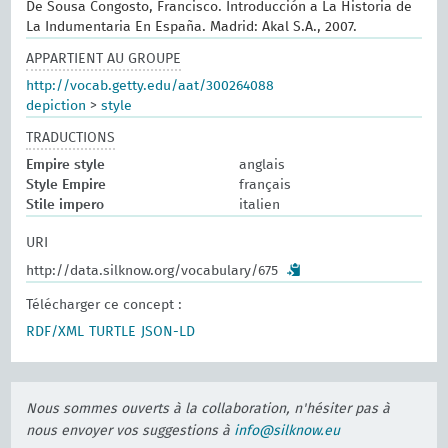
De Sousa Congosto, Francisco. Introducción a La Historia de
La Indumentaria En España. Madrid: Akal S.A., 2007.
APPARTIENT AU GROUPE
http://vocab.getty.edu/aat/300264088
depiction
>
style
TRADUCTIONS
Empire style
anglais
Style Empire
français
Stile impero
italien
URI
http://data.silknow.org/vocabulary/675
Télécharger ce concept :
RDF/XML
TURTLE
JSON-LD
Nous sommes ouverts à la collaboration, n'hésiter pas à
nous envoyer vos suggestions à
info@silknow.eu