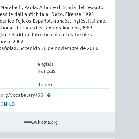
arabelli, Paola. Atlante di Storia del Tessuto,
tessile dall'antichità al Déco, Firenze, 1995
écnico Tejidos Español, francés, inglés, italiano.
ational d’Etude des Textiles Anciens, 1963
Jane Saddler. Introducción a Los Textiles.
musa, 2002.
añola». Accedido 20 de noviembre de 2018.
anglais
français
italien
w.org/vocabulary/66
SON-LD
www.wikidata.org