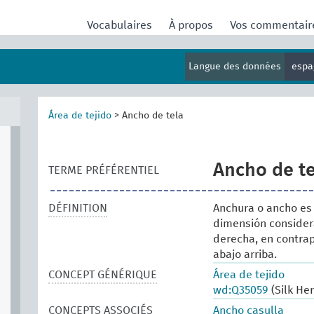
Vocabulaires
À propos
Vos commentai
Langue des données
espa
Área de tejido
>
Ancho de tela
Ancho de te
TERME PRÉFÉRENTIEL
DÉFINITION
Anchura o ancho es 
dimensión consider
derecha, en contrap
abajo arriba.
CONCEPT GÉNÉRIQUE
Área de tejido
wd:Q35059
(Silk He
CONCEPTS ASSOCIÉS
Ancho casulla