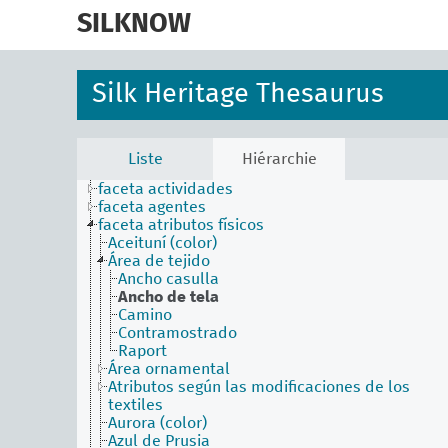
skip
to
SILKNOW
main
content
Silk Heritage Thesaurus
Liste
Hiérarchie
faceta actividades
faceta agentes
faceta atributos físicos
Aceituní (color)
Área de tejido
Ancho casulla
Ancho de tela
Camino
Contramostrado
Raport
Área ornamental
Atributos según las modificaciones de los
textiles
Aurora (color)
Azul de Prusia