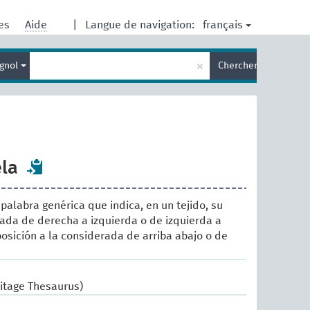
français
res
Aide
|
Langue de navigation:
Entrez
×
gnol
Chercher
votre
terme
de
recherche
la
palabra genérica que indica, en un tejido, su
ada de derecha a izquierda o de izquierda a
osición a la considerada de arriba abajo o de
ritage Thesaurus)