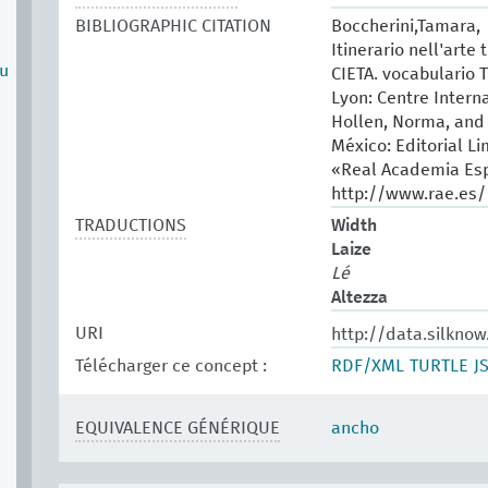
BIBLIOGRAPHIC CITATION
Boccherini,Tamara, M
Itinerario nell'arte 
su
CIETA. vocabulario T
Lyon: Centre Intern
Hollen, Norma, and 
México: Editorial Li
«Real Academia Esp
http://www.rae.es/
TRADUCTIONS
Width
Laize
Lé
Altezza
URI
http://data.silkno
Télécharger ce concept :
RDF/XML
TURTLE
J
EQUIVALENCE GÉNÉRIQUE
ancho