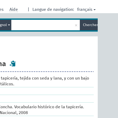
français
res
Aide
|
Langue de navigation:
Entrez
×
gnol
Chercher
votre
terme
de
recherche
na
tapicería, tejida con seda y lana, y con un bajo
tálicos.
oncha. Vocabulario histórico de la tapicería.
Nacional, 2008