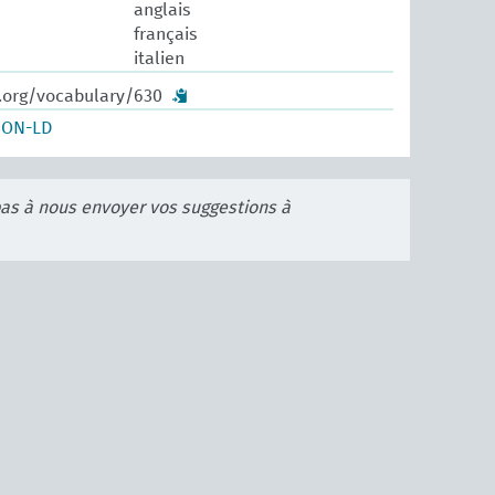
anglais
français
italien
w.org/vocabulary/630
SON-LD
pas à nous envoyer vos suggestions à