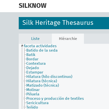
skip
to
SILKNOW
main
content
Silk Heritage Thesaurus
Liste
Hiérarchie
faceta actividades
Batido de la seda
Batik
Bordar
Contextura
Dejado
Estampar
Hilatura (hilo discontinuo)
Hilatura (técnica)
Matizado (técnica)
Molinar
Piñuela
Proceso y producción de textiles
Sericicultura
Teñido