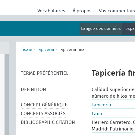
Vocabulaires
À propos
Vos commentai
Langue des données
espa
Tisaje
>
Tapicería
>
Tapicería fina
Tapicería fi
TERME PRÉFÉRENTIEL
DÉFINITION
Calidad superior de 
número de hilos me
CONCEPT GÉNÉRIQUE
Tapicería
CONCEPTS ASSOCIÉS
Lana
BIBLIOGRAPHIC CITATION
Herrero Carretero, C
Madrid: Patrimonio 