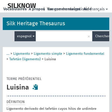
skip
to
SILKNOW
français
Vocabulaires
À propos
|
Vos commentaires
Langue de navigation:
Aide
main
content
Silk Heritage Thesaurus
Entrez
×
espagnol
Chercher
votre
terme
de
recherche
...
>
Ligamento
>
Ligamento simple
>
Ligamento fundamental
>
Tafetán (ligamento)
>
Luisina
TERME PRÉFÉRENTIEL
Luisina
DÉFINITION
Ligamento derivado del tafetán cuyos hilos de urdimbre