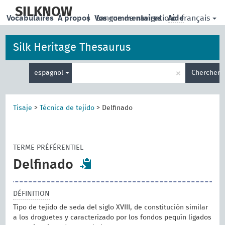
skip
to
SILKNOW
français
Vocabulaires
À propos
|
Vos commentaires
Langue de navigation:
Aide
main
content
Silk Heritage Thesaurus
Entrez
×
espagnol
Chercher
votre
terme
de
recherche
Tisaje
>
Técnica de tejido
>
Delfinado
TERME PRÉFÉRENTIEL
Delfinado
DÉFINITION
Tipo de tejido de seda del siglo XVIII, de constitución similar
a los droguetes y caracterizado por los fondos pequín ligados