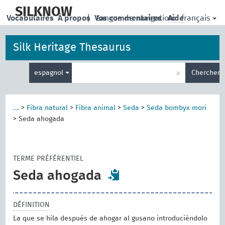
skip
to
SILKNOW
français
Vocabulaires
À propos
|
Vos commentaires
Langue de navigation:
Aide
main
content
Silk Heritage Thesaurus
Entrez
×
espagnol
Chercher
votre
terme
de
recherche
...
>
Fibra natural
>
Fibra animal
>
Seda
>
Seda bombyx mori
>
Seda ahogada
TERME PRÉFÉRENTIEL
Seda ahogada
DÉFINITION
La que se hila después de ahogar al gusano introduciéndolo