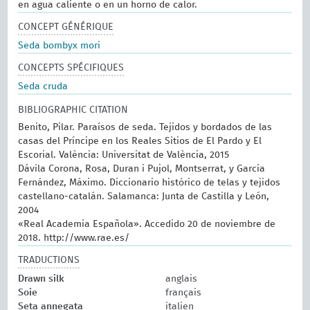
en agua caliente o en un horno de calor.
CONCEPT GÉNÉRIQUE
Seda bombyx mori
CONCEPTS SPÉCIFIQUES
Seda cruda
BIBLIOGRAPHIC CITATION
Benito, Pilar. Paraísos de seda. Tejidos y bordados de las
casas del Príncipe en los Reales Sitios de El Pardo y El
Escorial. València: Universitat de València, 2015
Dávila Corona, Rosa, Duran i Pujol, Montserrat, y García
Fernández, Máximo. Diccionario histórico de telas y tejidos
castellano-catalán. Salamanca: Junta de Castilla y León,
2004
«Real Academia Española». Accedido 20 de noviembre de
2018. http://www.rae.es/
TRADUCTIONS
Drawn silk
anglais
Soie
français
Seta annegata
italien