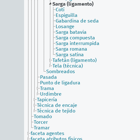
Sarga (ligamento)
Cotí
Espiguilla
Gabardina de seda
Losange
Sarga batavia
Sarga compuesta
Sarga interrumpida
Sarga romana
Sarga satina
Tafetán (ligamento)
Tela (técnica)
Sombreados
Pasada
Punto de ligadura
Trama
Urdimbre
Tapicería
Técnica de encaje
Técnica de tejido
Tomado
Torcer
Tramar
faceta agentes
faceta atributos físicos