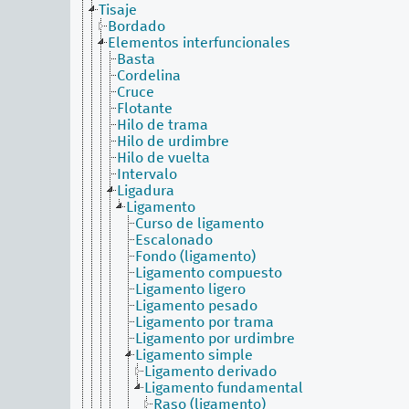
Tisaje
Bordado
Elementos interfuncionales
Basta
Cordelina
Cruce
Flotante
Hilo de trama
Hilo de urdimbre
Hilo de vuelta
Intervalo
Ligadura
Ligamento
Curso de ligamento
Escalonado
Fondo (ligamento)
Ligamento compuesto
Ligamento ligero
Ligamento pesado
Ligamento por trama
Ligamento por urdimbre
Ligamento simple
Ligamento derivado
Ligamento fundamental
Raso (ligamento)