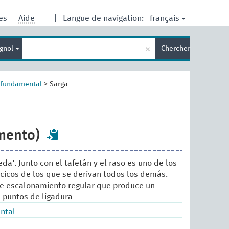
français
res
Aide
|
Langue de navigation:
Entrez
×
gnol
Chercher
votre
terme
de
recherche
 fundamental
>
Sarga
mento)
seda'. Junto con el tafetán y el raso es uno de los
cicos de los que se derivan todos los demás.
e escalonamiento regular que produce un
 puntos de ligadura
ntal