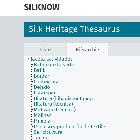
skip
to
SILKNOW
main
content
Silk Heritage Thesaurus
Liste
Hiérarchie
faceta actividades
Batido de la seda
Batik
Bordar
Contextura
Dejado
Estampar
Hilatura (hilo discontinuo)
Hilatura (técnica)
Matizado (técnica)
Molinar
Piñuela
Proceso y producción de textiles
Sericicultura
Teñido