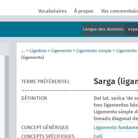
Vocabulaires
À propos
Vos commentai
Langue des données
espa
...
>
Ligadura
>
Ligamento
>
Ligamento simple
>
Ligamento
(ligamento)
Sarga (liga
TERME PRÉFÉRENTIEL
DÉFINITION
Del lat. serĭca 'de 
tres ligamentos bás
Ligamento simple d
lineado diagonal de
CONCEPT GÉNÉRIQUE
Ligamento fundame
CONCEPTS SPÉCIFIQUES
Cotí