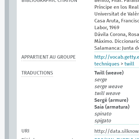
BIBLIOGRAPHIC CITATION
Benito, Pilar. Paraí
Príncipe en los Real
Universitat de Valèn
Casa Aruta, Francisc
Labor, 1969
Dávila Corona, Rosa
Máximo. Diccionario 
Salamanca: Junta de
APPARTIENT AU GROUPE
http://vocab.getty
techniques
>
twill
TRADUCTIONS
Twill (weave)
serge
serge weave
twill weave
Sergé (armure)
Saia (armatura)
spinato
spigato
URI
http://data.silkno