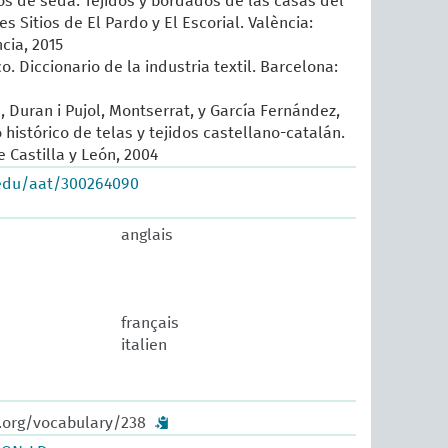
sos de seda. Tejidos y bordados de las casas del
es Sitios de El Pardo y El Escorial. València:
cia, 2015
o. Diccionario de la industria textil. Barcelona:
, Duran i Pujol, Montserrat, y García Fernández,
histórico de telas y tejidos castellano-catalán.
 Castilla y León, 2004
.edu/aat/300264090
anglais
français
italien
w.org/vocabulary/238