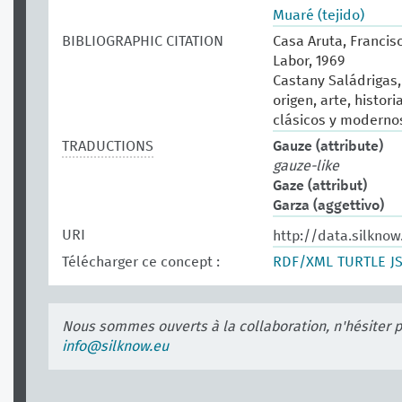
Muaré (tejido)
BIBLIOGRAPHIC CITATION
Casa Aruta, Francisc
Labor, 1969
Castany Saládrigas, 
origen, arte, histor
clásicos y modernos.
TRADUCTIONS
Gauze (attribute)
gauze-like
Gaze (attribut)
Garza (aggettivo)
URI
http://data.silkno
Télécharger ce concept :
RDF/XML
TURTLE
J
Nous sommes ouverts à la collaboration, n'hésiter 
info@silknow.eu