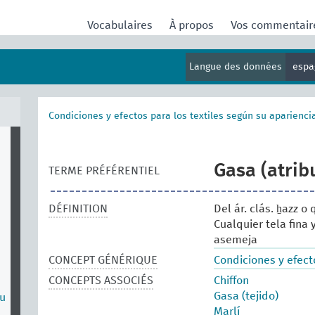
Vocabulaires
À propos
Vos commentai
Langue des données
espa
Condiciones y efectos para los textiles según su aparienci
Gasa (atrib
TERME PRÉFÉRENTIEL
DÉFINITION
Del ár. clás. ẖazz o
Cualquier tela fina
asemeja
CONCEPT GÉNÉRIQUE
Condiciones y efecto
CONCEPTS ASSOCIÉS
Chiffon
Gasa (tejido)
su
Marlí