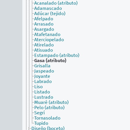
Acanalado (atributo)
Adamascado
Adúcar (tejido)
Afelpado
Arrasado
Asargado
Atafetanado
Aterciopelado
Atirelado
Atisuado
Estampado (atributo)
Gasa (atributo)
Grisalla
Jaspeado
Joyante
Labrado
Liso
Listado
Lustrado
Muaré (atributo)
Pelo (atributo)
Segrí
Tornasolado
Tupido
Diseño (boceto)