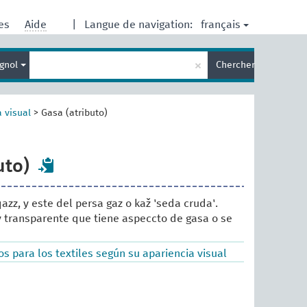
français
res
Aide
|
Langue de navigation:
Entrez
×
gnol
Chercher
votre
terme
de
recherche
a visual
>
Gasa (atributo)
uto)
 qazz, y este del persa gaz o kaž 'seda cruda'.
 y transparente que tiene aspeccto de gasa o se
s para los textiles según su apariencia visual