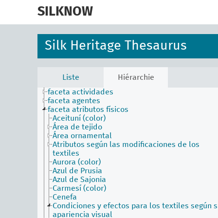
skip
to
SILKNOW
main
content
Silk Heritage Thesaurus
Liste
Hiérarchie
faceta actividades
faceta agentes
faceta atributos físicos
Aceituní (color)
Área de tejido
Área ornamental
Atributos según las modificaciones de los
textiles
Aurora (color)
Azul de Prusia
Azul de Sajonia
Carmesí (color)
Cenefa
Condiciones y efectos para los textiles según 
apariencia visual