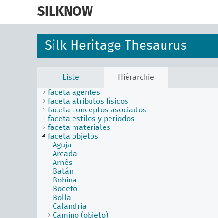
skip
to
SILKNOW
main
content
Silk Heritage Thesaurus
Liste
Hiérarchie
faceta actividades
faceta agentes
faceta atributos físicos
faceta conceptos asociados
faceta estilos y periodos
faceta materiales
faceta objetos
Aguja
Arcada
Arnés
Batán
Bobina
Boceto
Bolla
Calandria
Camino (objeto)