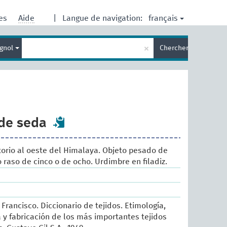
français
res
Aide
|
Langue de navigation:
Entrez
×
gnol
Chercher
votre
terme
de
recherche
de seda
torio al oeste del Himalaya. Objeto pesado de
 raso de cinco o de ocho. Urdimbre en filadiz.
Francisco. Diccionario de tejidos. Etimología,
ia y fabricación de los más importantes tejidos