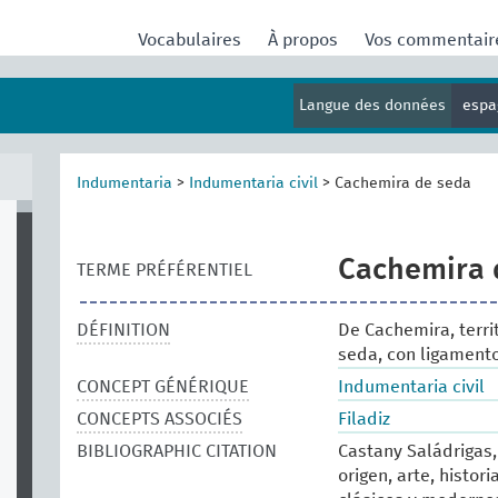
Vocabulaires
À propos
Vos commentai
Langue des données
espa
Indumentaria
>
Indumentaria civil
>
Cachemira de seda
Cachemira 
TERME PRÉFÉRENTIEL
DÉFINITION
De Cachemira, terri
seda, con ligamento
CONCEPT GÉNÉRIQUE
Indumentaria civil
CONCEPTS ASSOCIÉS
Filadiz
BIBLIOGRAPHIC CITATION
Castany Saládrigas, 
origen, arte, histor