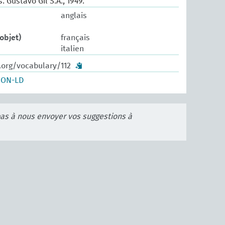
 Gustavo Gil S.A., 1949.
anglais
objet)
français
italien
.org/vocabulary/112
SON-LD
pas à nous envoyer vos suggestions à