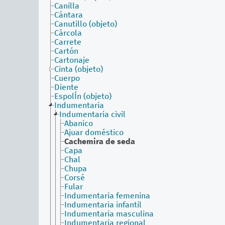
Canilla
Cántara
Canutillo (objeto)
Cárcola
Carrete
Cartón
Cartonaje
Cinta (objeto)
Cuerpo
Diente
EspolÍn (objeto)
Indumentaria
Indumentaria civil
Abanico
Ajuar doméstico
Cachemira de seda
Capa
Chal
Chupa
Corsé
Fular
Indumentaria femenina
Indumentaria infantil
Indumentaria masculina
Indumentaria regional