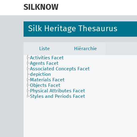
skip
to
SILKNOW
main
content
Silk Heritage Thesaurus
Liste
Hiérarchie
Activities Facet
Agents Facet
Associated Concepts Facet
depiction
Materials Facet
Objects Facet
Physical Attributes Facet
Styles and Periods Facet