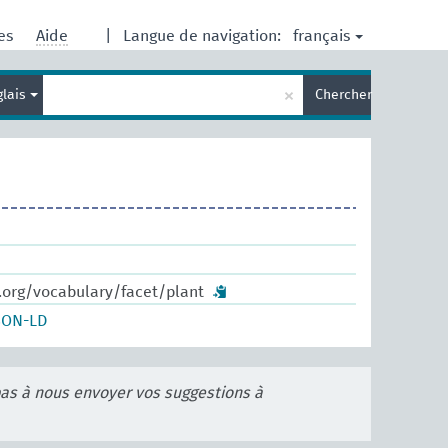
français
res
Aide
|
Langue de navigation:
Entrez
×
glais
Chercher
votre
terme
de
recherche
.org/vocabulary/facet/plant
SON-LD
pas à nous envoyer vos suggestions à