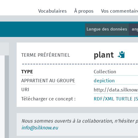
Vocabulaires
À propos
Vos commentai
Langue des données
an
plant
TERME PRÉFÉRENTIEL
TYPE
Collection
APPARTIENT AU GROUPE
depiction
URI
http://data.silknow
Télécharger ce concept :
RDF/XML
TURTLE
J
Nous sommes ouverts à la collaboration, n'hésiter 
info@silknow.eu