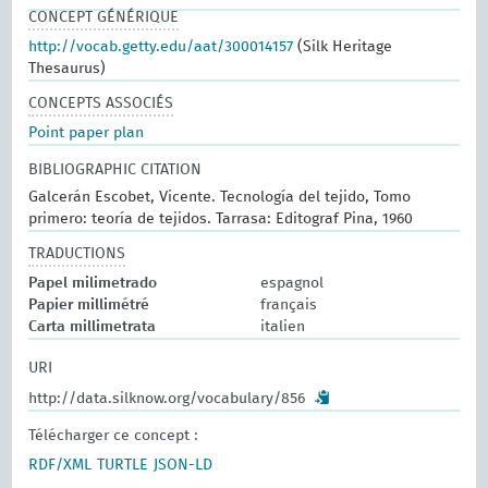
CONCEPT GÉNÉRIQUE
http://vocab.getty.edu/aat/300014157
(Silk Heritage
Thesaurus)
CONCEPTS ASSOCIÉS
Point paper plan
BIBLIOGRAPHIC CITATION
Galcerán Escobet, Vicente. Tecnología del tejido, Tomo
primero: teoría de tejidos. Tarrasa: Editograf Pina, 1960
TRADUCTIONS
Papel milimetrado
espagnol
Papier millimétré
français
Carta millimetrata
italien
URI
http://data.silknow.org/vocabulary/856
Télécharger ce concept :
RDF/XML
TURTLE
JSON-LD