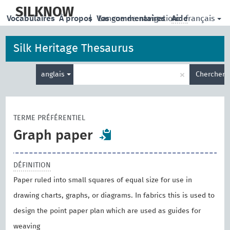
skip
to
SILKNOW
français
Vocabulaires
À propos
|
Vos commentaires
Langue de navigation:
Aide
main
content
Silk Heritage Thesaurus
Entrez
×
anglais
Chercher
votre
terme
de
recherche
TERME PRÉFÉRENTIEL
Graph paper
DÉFINITION
Paper ruled into small squares of equal size for use in
drawing charts, graphs, or diagrams. In fabrics this is used to
design the point paper plan which are used as guides for
weaving