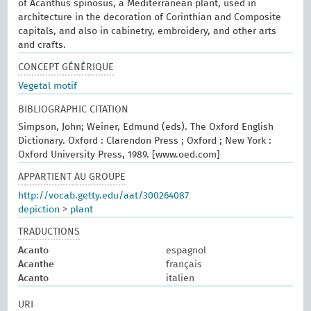
of Acanthus spinosus, a Mediterranean plant, used in
architecture in the decoration of Corinthian and Composite
capitals, and also in cabinetry, embroidery, and other arts
and crafts.
CONCEPT GÉNÉRIQUE
Vegetal motif
BIBLIOGRAPHIC CITATION
Simpson, John; Weiner, Edmund (eds). The Oxford English
Dictionary. Oxford : Clarendon Press ; Oxford ; New York :
Oxford University Press, 1989. [www.oed.com]
APPARTIENT AU GROUPE
http://vocab.getty.edu/aat/300264087
depiction
>
plant
TRADUCTIONS
Acanto
espagnol
Acanthe
français
Acanto
italien
URI