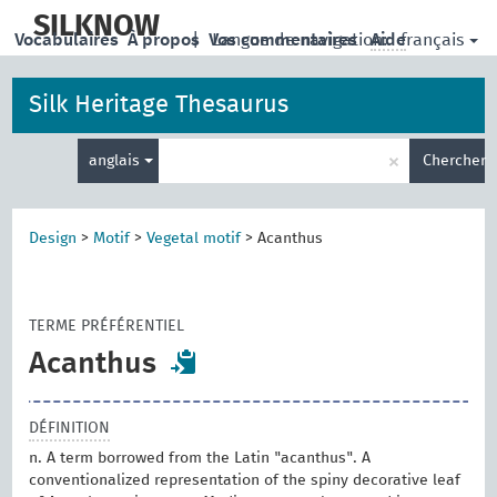
skip
to
SILKNOW
français
Vocabulaires
À propos
|
Vos commentaires
Langue de navigation:
Aide
main
content
Silk Heritage Thesaurus
Entrez
×
anglais
Chercher
votre
terme
de
recherche
Design
>
Motif
>
Vegetal motif
>
Acanthus
TERME PRÉFÉRENTIEL
Acanthus
DÉFINITION
n. A term borrowed from the Latin "acanthus". A
conventionalized representation of the spiny decorative leaf