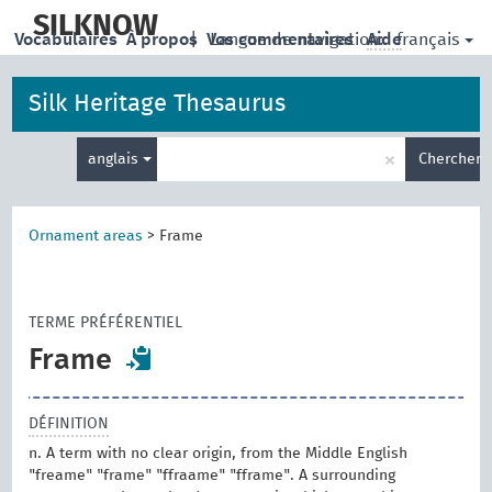
skip
to
SILKNOW
français
Vocabulaires
À propos
|
Vos commentaires
Langue de navigation:
Aide
main
content
Silk Heritage Thesaurus
Entrez
×
anglais
Chercher
votre
terme
de
recherche
Ornament areas
>
Frame
TERME PRÉFÉRENTIEL
Frame
DÉFINITION
n. A term with no clear origin, from the Middle English
"freame" "frame" "ffraame" "fframe". A surrounding