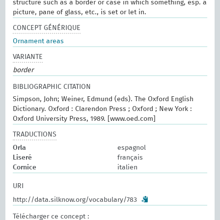
structure such as a border or case in which something, esp. a
picture, pane of glass, etc., is set or let in.
CONCEPT GÉNÉRIQUE
Ornament areas
VARIANTE
border
BIBLIOGRAPHIC CITATION
Simpson, John; Weiner, Edmund (eds). The Oxford English
Dictionary. Oxford : Clarendon Press ; Oxford ; New York :
Oxford University Press, 1989. [www.oed.com]
TRADUCTIONS
Orla
espagnol
Liseré
français
Cornice
italien
URI
http://data.silknow.org/vocabulary/783
Télécharger ce concept :