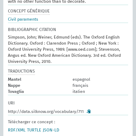
with no other function than to decorate.
CONCEPT GÉNÉRIQUE
Civil paraments
BIBLIOGRAPHIC CITATION
Simpson, John; Weiner, Edmund (eds). The Oxford English
Dictionary. Oxford : Clarendon Press ; Oxford ; New York :
Oxford University Press, 1989. [www.oed.com]; Stevenson,
Angus ed. New Oxford American Dictionary. 3rd ed. Oxford
University Press, 2010.
TRADUCTIONS
Mantel
espagnol
Nappe
français
Tovaglia
italien
URI
http://data.silknow.org/vocabulary/711
Télécharger ce concept :
RDF/XML
TURTLE
JSON-LD