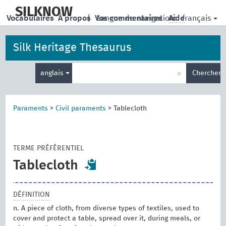
skip
to
SILKNOW
français
Vocabulaires
À propos
|
Vos commentaires
Langue de navigation:
Aide
main
content
Silk Heritage Thesaurus
Entrez
×
anglais
Chercher
votre
terme
de
recherche
Paraments
>
Civil paraments
>
Tablecloth
TERME PRÉFÉRENTIEL
Tablecloth
DÉFINITION
n. A piece of cloth, from diverse types of textiles, used to
cover and protect a table, spread over it, during meals, or