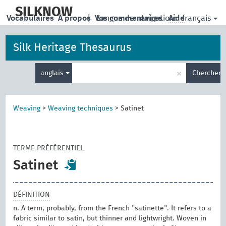
skip
to
SILKNOW
français
Vocabulaires
À propos
|
Vos commentaires
Langue de navigation:
Aide
main
content
Silk Heritage Thesaurus
Entrez
×
anglais
Chercher
votre
terme
de
recherche
Weaving
>
Weaving techniques
>
Satinet
TERME PRÉFÉRENTIEL
Satinet
DÉFINITION
n. A term, probably, from the French "satinette". It refers to a
fabric similar to satin, but thinner and lightwright. Woven in