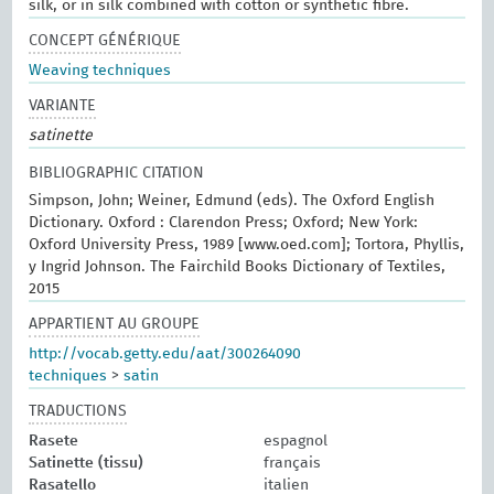
silk, or in silk combined with cotton or synthetic fibre.
CONCEPT GÉNÉRIQUE
Weaving techniques
VARIANTE
satinette
BIBLIOGRAPHIC CITATION
Simpson, John; Weiner, Edmund (eds). The Oxford English
Dictionary. Oxford : Clarendon Press; Oxford; New York:
Oxford University Press, 1989 [www.oed.com]; Tortora, Phyllis,
y Ingrid Johnson. The Fairchild Books Dictionary of Textiles,
2015
APPARTIENT AU GROUPE
http://vocab.getty.edu/aat/300264090
techniques
>
satin
TRADUCTIONS
Rasete
espagnol
Satinette (tissu)
français
Rasatello
italien