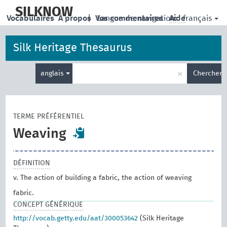
skip
to
SILKNOW
français
Vocabulaires
À propos
|
Vos commentaires
Langue de navigation:
Aide
main
content
Silk Heritage Thesaurus
Entrez
×
anglais
Chercher
votre
terme
de
recherche
TERME PRÉFÉRENTIEL
Weaving
DÉFINITION
v. The action of building a fabric, the action of weaving
fabric.
CONCEPT GÉNÉRIQUE
http://vocab.getty.edu/aat/300053642
(Silk Heritage