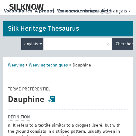
skip
to
SILKNOW
français
Vocabulaires
À propos
|
Vos commentaires
Langue de navigation:
Aide
main
content
Silk Heritage Thesaurus
Entrez
×
anglais
Chercher
votre
terme
de
recherche
Weaving
>
Weaving techniques
>
Dauphine
TERME PRÉFÉRENTIEL
Dauphine
DÉFINITION
n. It refers to a textile similar to a droguet liseré, but with
the ground consists in a striped pattern, usually woven in