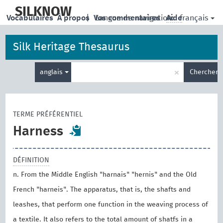
skip
to
SILKNOW
français
Vocabulaires
À propos
|
Vos commentaires
Langue de navigation:
Aide
main
content
Silk Heritage Thesaurus
Entrez
×
anglais
Chercher
votre
terme
de
recherche
TERME PRÉFÉRENTIEL
Harness
DÉFINITION
n. From the Middle English "harnais" "hernis" and the Old
French "harneis". The apparatus, that is, the shafts and
leashes, that perform one function in the weaving process of
a textile. It also refers to the total amount of shatfs in a