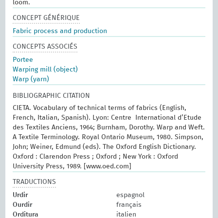
loom.
CONCEPT GÉNÉRIQUE
Fabric process and production
CONCEPTS ASSOCIÉS
Portee
Warping mill (object)
Warp (yarn)
BIBLIOGRAPHIC CITATION
CIETA. Vocabulary of technical terms of fabrics (English,
French, Italian, Spanish). Lyon: Centre International d’Etude
des Textiles Anciens, 1964; Burnham, Dorothy. Warp and Weft.
A Textile Terminology. Royal Ontario Museum, 1980. Simpson,
John; Weiner, Edmund (eds). The Oxford English Dictionary.
Oxford : Clarendon Press ; Oxford ; New York : Oxford
University Press, 1989. [www.oed.com]
TRADUCTIONS
Urdir
espagnol
Ourdir
français
Orditura
italien