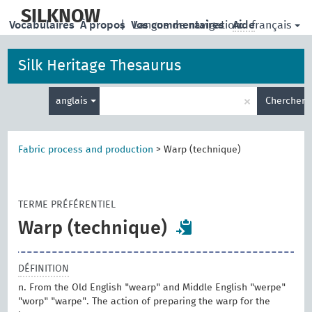
skip
to
SILKNOW
français
Vocabulaires
À propos
|
Vos commentaires
Langue de navigation:
Aide
main
content
Silk Heritage Thesaurus
Entrez
×
anglais
Chercher
votre
terme
de
recherche
Fabric process and production
>
Warp (technique)
TERME PRÉFÉRENTIEL
Warp (technique)
DÉFINITION
n. From the Old English "wearp" and Middle English "werpe"
"worp" "warpe". The action of preparing the warp for the