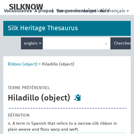
skip
to
SILKNOW
français
Vocabulaires
À propos
|
Vos commentaires
Langue de navigation:
Aide
main
content
Silk Heritage Thesaurus
Entrez
×
anglais
Chercher
votre
terme
de
recherche
Ribbon (object)
>
Hiladillo (object)
TERME PRÉFÉRENTIEL
Hiladillo (object)
DÉFINITION
n. A term in Spanish that refers to a narrow silk ribbon in
plain weave and floss warp and weft.