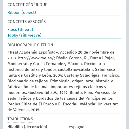
CONCEPT GÉNÉRIQUE
Ribbon (object)
CONCEPTS ASSOCIÉS
Floss (thread)
Tabby (silk weave)
BIBLIOGRAPHIC CITATION
«Real Academia Española». Accedido 20 de noviembre de
2018. http://www.rae.es/; Dávila Corona, R., Duran i Pujol,
Montserrat, y García Fernández, Máximo. Diccionario
histórico de telas y tejidos castellano-catalán. Salamanca:
Junta de Castilla y León, 2004; Castany Saládrigas, Francisco.
Diccionario de tejidos. Etimología, origen, arte, historia y
fabricación de los más importantes tejidos clásicos y
modernos. Gustavo Gil S.A., 1949; Benito, Pilar. Paraísos de
seda. Tejidos y bordados de las casas del Príncipe en los
Reales Sitios de El Pardo y El Escorial. València: Universitat
de València, 2015.
TRADUCTIONS
Hiladillo (decoración)
espagnol