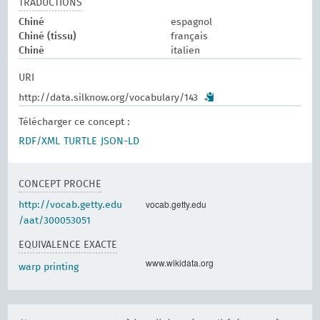
TRADUCTIONS
Chiné
espagnol
Chiné (tissu)
français
Chiné
italien
URI
http://data.silknow.org/vocabulary/143
Télécharger ce concept :
RDF/XML
TURTLE
JSON-LD
CONCEPT PROCHE
vocab.getty.edu
http://vocab.getty.edu
/aat/300053051
EQUIVALENCE EXACTE
www.wikidata.org
warp printing