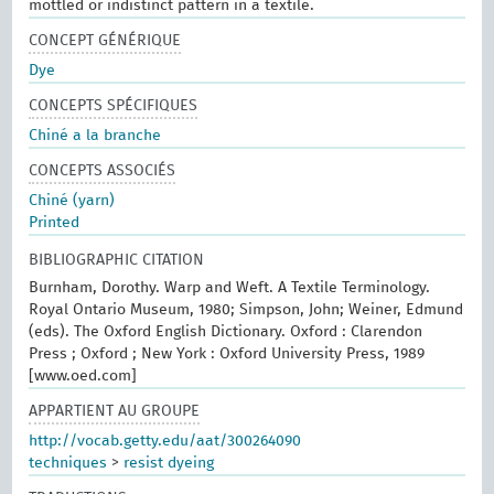
mottled or indistinct pattern in a textile.
CONCEPT GÉNÉRIQUE
Dye
CONCEPTS SPÉCIFIQUES
Chiné a la branche
CONCEPTS ASSOCIÉS
Chiné (yarn)
Printed
BIBLIOGRAPHIC CITATION
Burnham, Dorothy. Warp and Weft. A Textile Terminology.
Royal Ontario Museum, 1980; Simpson, John; Weiner, Edmund
(eds). The Oxford English Dictionary. Oxford : Clarendon
Press ; Oxford ; New York : Oxford University Press, 1989
[www.oed.com]
APPARTIENT AU GROUPE
http://vocab.getty.edu/aat/300264090
techniques
>
resist dyeing