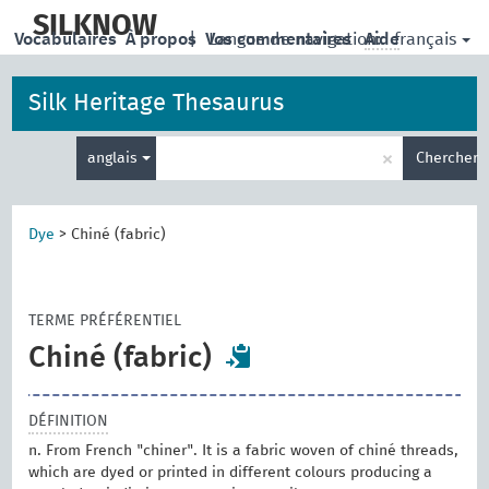
skip
to
SILKNOW
français
Vocabulaires
À propos
|
Vos commentaires
Langue de navigation:
Aide
main
content
Silk Heritage Thesaurus
Entrez
×
anglais
Chercher
votre
terme
de
recherche
Dye
>
Chiné (fabric)
TERME PRÉFÉRENTIEL
Chiné (fabric)
DÉFINITION
n. From French "chiner". It is a fabric woven of chiné threads,
which are dyed or printed in different colours producing a