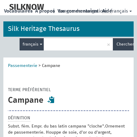
skip
to
SILKNOW
français
Vocabulaires
À propos
|
Vos commentaires
Langue de navigation:
Aide
main
content
Silk Heritage Thesaurus
Entrez
×
français
Chercher
votre
terme
de
recherche
Passementerie
>
Campane
TERME PRÉFÉRENTIEL
Campane
DÉFINITION
Subst. fém. Empr. du bas latin campana "cloche".Ornement
de passementerie. Houppe de soie, d'or ou d'argent,