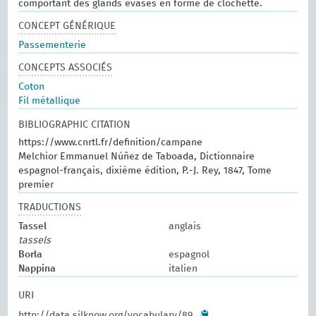
comportant des glands évasés en forme de clochette.
CONCEPT GÉNÉRIQUE
Passementerie
CONCEPTS ASSOCIÉS
Coton
Fil métallique
BIBLIOGRAPHIC CITATION
https://www.cnrtl.fr/definition/campane
Melchior Emmanuel Núñez de Taboada, Dictionnaire
espagnol-français, dixième édition, P.-J. Rey, 1847, Tome
premier
TRADUCTIONS
Tassel
anglais
tassels
Borla
espagnol
Nappina
italien
URI
http://data.silknow.org/vocabulary/89