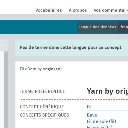
Vocabulaires
À propos
Vos commentai
Langue des données
fra
Pas de terme dans cette langue pour ce concept
Fil
>
Yarn by origin (en)
Yarn by ori
TERME PRÉFÉRENTIEL
CONCEPT GÉNÉRIQUE
Fil
CONCEPTS SPÉCIFIQUES
Bave
Fil de soie (fil)
Fil grège (fil)