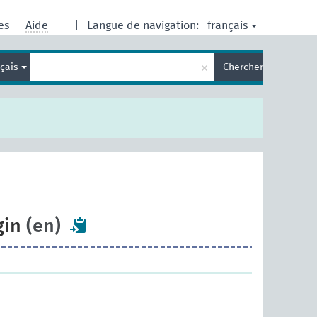
français
res
Aide
|
Langue de navigation:
Entrez
×
nçais
Chercher
votre
terme
de
recherche
gin
(en)