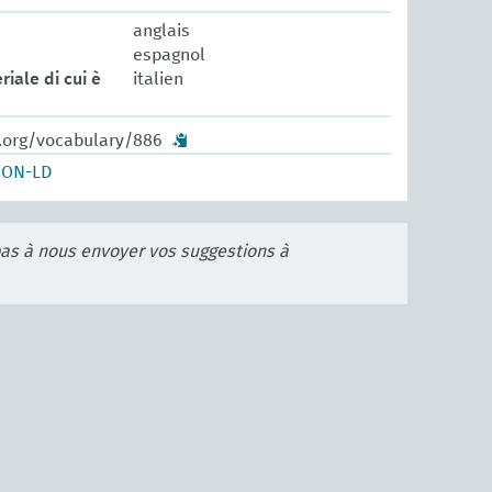
anglais
espagnol
riale di cui è
italien
w.org/vocabulary/886
SON-LD
pas à nous envoyer vos suggestions à