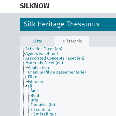
skip
to
SILKNOW
main
content
Silk Heritage Thesaurus
Liste
Hiérarchie
Activities Facet (en)
Agents Facet (en)
Associated Concepts Facet (en)
Materials Facet (en)
Application
Chenille (fil de passementerie)
Fibre
Fibroïne
Fil
Âme
Bout
Brin
Fantaisie (fil)
Fil continu
Fil métallique