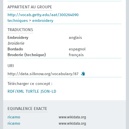
APPARTIENT AU GROUPE
http://vocab.getty.edu/aat/300264090
techniques
>
embroidery
TRADUCTIONS
Embroidery
anglais
broiderie
Bordado
espagnol
Broderie (technique)
français
URI
http://data.silknow.org/vocabulary/87
Télécharger ce concept :
RDF/XML
TURTLE
JSON-LD
EQUIVALENCE EXACTE
www.wikidata.org
ricamo
www.wikidata.org
ricamo