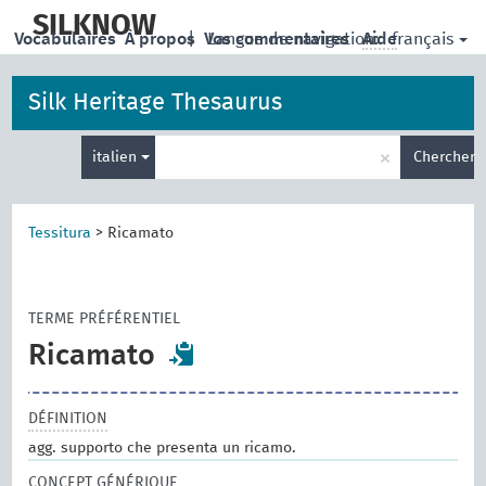
skip
to
SILKNOW
français
Vocabulaires
À propos
|
Vos commentaires
Langue de navigation:
Aide
main
content
Silk Heritage Thesaurus
Entrez
×
italien
Chercher
votre
terme
de
recherche
Tessitura
>
Ricamato
TERME PRÉFÉRENTIEL
Ricamato
DÉFINITION
agg. supporto che presenta un ricamo.
CONCEPT GÉNÉRIQUE