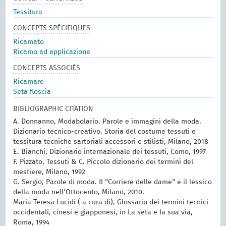
Tessitura
CONCEPTS SPÉCIFIQUES
Ricamato
Ricamo ad applicazione
CONCEPTS ASSOCIÉS
Ricamare
Seta floscia
BIBLIOGRAPHIC CITATION
A. Donnanno, Modabolario. Parole e immagini della moda.
Dizionario tecnico-creativo. Storia del costume tessuti e
tessitura tecniche sartoriali accessori e stilisti, Milano, 2018
E. Bianchi, Dizionario internazionale dei tessuti, Como, 1997
F. Pizzato, Tessuti & C. Piccolo dizionario dei termini del
mestiere, Milano, 1992
G. Sergio, Parole di moda. Il "Corriere delle dame" e il lessico
della moda nell'Ottocento, Milano, 2010.
Maria Teresa Lucidi ( a cura di), Glossario dei termini tecnici
occidentali, cinesi e giapponesi, in La seta e la sua via,
Roma, 1994