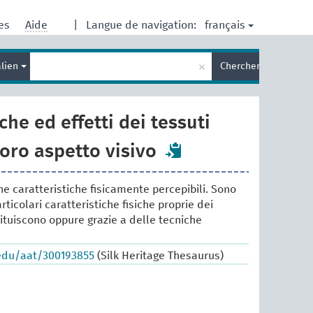
français
res
Aide
|
Langue de navigation:
Entrez
×
alien
Chercher
votre
terme
de
recherche
che ed effetti dei tessuti
loro aspetto visivo
he caratteristiche fisicamente percepibili. Sono
articolari caratteristiche fisiche proprie dei
tituiscono oppure grazie a delle tecniche
.edu/aat/300193855
(Silk Heritage Thesaurus)