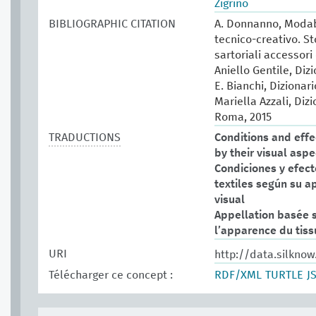
Zigrino
BIBLIOGRAPHIC CITATION
A. Donnanno, Modabo
tecnico-creativo. St
sartoriali accessori 
Aniello Gentile, Diz
E. Bianchi, Dizionar
Mariella Azzali, Diz
Roma, 2015
TRADUCTIONS
Conditions and effec
by their visual aspe
Condiciones y efect
textiles según su a
visual
Appellation basée 
l’apparence du tiss
URI
http://data.silkno
Télécharger ce concept :
RDF/XML
TURTLE
J