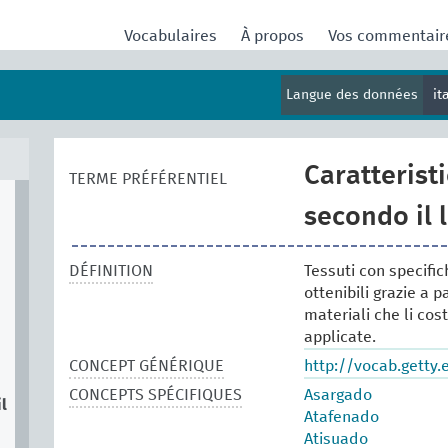
Vocabulaires
À propos
Vos commentai
Langue des données
it
Caratteristi
TERME PRÉFÉRENTIEL
secondo il 
DÉFINITION
Tessuti con specific
ottenibili grazie a p
materiali che li cos
applicate.
CONCEPT GÉNÉRIQUE
http://vocab.getty
CONCEPTS SPÉCIFIQUES
Asargado
l
Atafenado
Atisuado