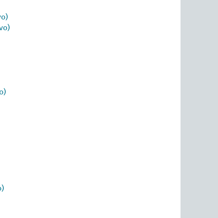
vo)
vo)
o)
o)