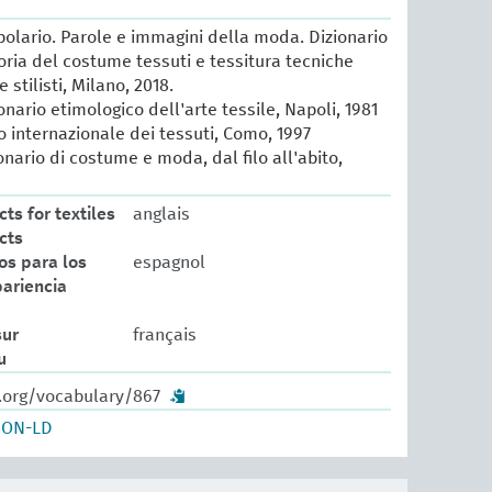
lario. Parole e immagini della moda. Dizionario
oria del costume tessuti e tessitura tecniche
e stilisti, Milano, 2018.
ionario etimologico dell'arte tessile, Napoli, 1981
io internazionale dei tessuti, Como, 1997
ionario di costume e moda, dal filo all'abito,
ts for textiles
anglais
cts
os para los
espagnol
pariencia
sur
français
u
w.org/vocabulary/867
SON-LD