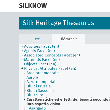
skip
to
SILKNOW
main
content
Silk Heritage Thesaurus
Liste
Hiérarchie
Activities Facet (en)
Agents Facet (en)
Associated Concepts Facet (en)
Materials Facet (en)
Objects Facet (en)
Physical Attributes Facet (en)
Area ornamentale
Aurora
Azzurro Imperiale
Blu di Prussia
Blu di Sassonia
Blu scuro
Caratteristiche ed effetti dei tessuti secondo i
loro aspetto visivo
Asargado