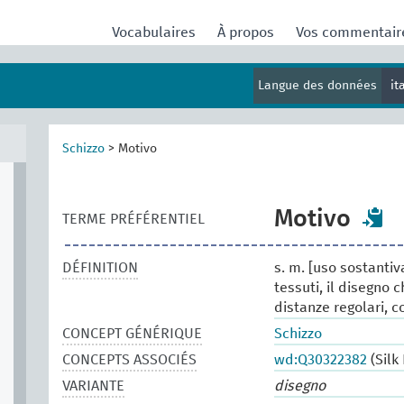
Vocabulaires
À propos
Vos commentai
Langue des données
it
Schizzo
>
Motivo
Motivo
TERME PRÉFÉRENTIEL
DÉFINITION
s. m. [uso sostantiv
tessuti, il disegno 
distanze regolari, c
CONCEPT GÉNÉRIQUE
Schizzo
CONCEPTS ASSOCIÉS
wd:Q30322382
(Silk
VARIANTE
disegno