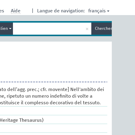
français
res
Aide
|
Langue de navigation:
Entrez
×
alien
Chercher
votre
terme
de
recherche
ato dell’agg. prec.; cfr. movente] Nell'ambito dei
che, ripetuto un numero indefinito di volte a
ostituisce il complesso decorativo del tessuto.
 Heritage Thesaurus)