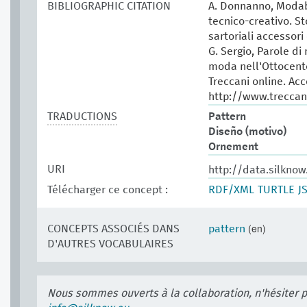
BIBLIOGRAPHIC CITATION
A. Donnanno, Modabo
tecnico-creativo. St
sartoriali accessori 
G. Sergio, Parole di
moda nell'Ottocento
Treccani online. Ac
http://www.treccani
TRADUCTIONS
Pattern
Diseño (motivo)
Ornement
URI
http://data.silkno
Télécharger ce concept :
RDF/XML
TURTLE
J
(en)
CONCEPTS ASSOCIÉS DANS
pattern
D'AUTRES VOCABULAIRES
Nous sommes ouverts à la collaboration, n'hésiter 