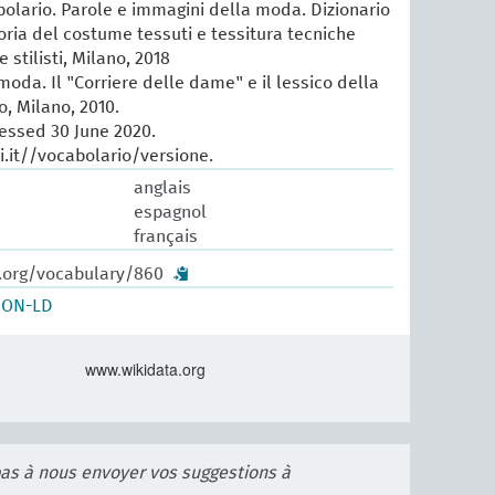
lario. Parole e immagini della moda. Dizionario
oria del costume tessuti e tessitura tecniche
e stilisti, Milano, 2018
 moda. Il "Corriere delle dame" e il lessico della
, Milano, 2010.
cessed 30 June 2020.
.it//vocabolario/versione.
anglais
espagnol
français
w.org/vocabulary/860
SON-LD
www.wikidata.org
pas à nous envoyer vos suggestions à