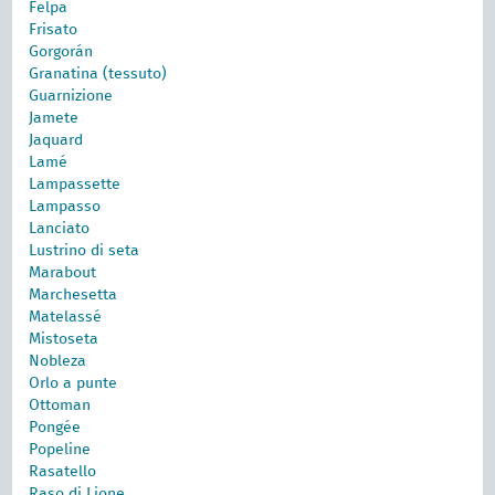
Felpa
Frisato
Gorgorán
Granatina (tessuto)
Guarnizione
Jamete
Jaquard
Lamé
Lampassette
Lampasso
Lanciato
Lustrino di seta
Marabout
Marchesetta
Matelassé
Mistoseta
Nobleza
Orlo a punte
Ottoman
Pongée
Popeline
Rasatello
Raso di Lione