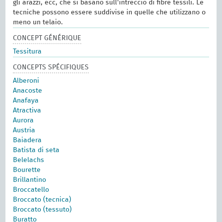
gli arazzi, ecc, che si basano sull'intreccio di fibre tessili. Le
tecniche possono essere suddivise in quelle che utilizzano o
meno un telaio.
CONCEPT GÉNÉRIQUE
Tessitura
CONCEPTS SPÉCIFIQUES
Alberoni
Anacoste
Anafaya
Atractiva
Aurora
Austria
Baiadera
Batista di seta
Belelachs
Bourette
Brillantino
Broccatello
Broccato (tecnica)
Broccato (tessuto)
Buratto