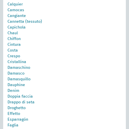
Calquier
Camocas
Cangiante
Cannetta (tessuto)
Capichola
Chaul
Chiffon
Cintura
Costa
Crespo
Cristallina
Damaschino
Damasco
Damasquillo
Dauphine
Denim
Doppia faccia
Drappo di seta
Droghetto
Effetto
Esparragón
Faglia