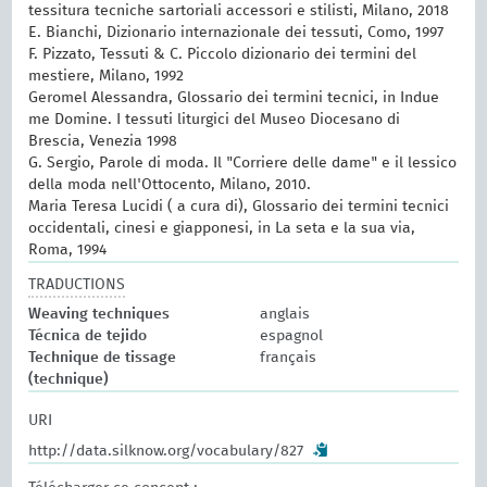
tessitura tecniche sartoriali accessori e stilisti, Milano, 2018
E. Bianchi, Dizionario internazionale dei tessuti, Como, 1997
F. Pizzato, Tessuti & C. Piccolo dizionario dei termini del
mestiere, Milano, 1992
Geromel Alessandra, Glossario dei termini tecnici, in Indue
me Domine. I tessuti liturgici del Museo Diocesano di
Brescia, Venezia 1998
G. Sergio, Parole di moda. Il "Corriere delle dame" e il lessico
della moda nell'Ottocento, Milano, 2010.
Maria Teresa Lucidi ( a cura di), Glossario dei termini tecnici
occidentali, cinesi e giapponesi, in La seta e la sua via,
Roma, 1994
TRADUCTIONS
Weaving techniques
anglais
Técnica de tejido
espagnol
Technique de tissage
français
(technique)
URI
http://data.silknow.org/vocabulary/827