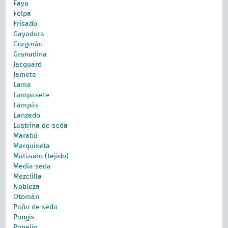
Faya
Felpa
Frisado
Gayadura
Gorgorán
Granadina
Jacquard
Jamete
Lama
Lampasete
Lampás
Lanzado
Lustrina de seda
Marabú
Marquiseta
Matizado (tejido)
Media seda
Mezclilla
Nobleza
Otomán
Paño de seda
Pongis
Popelín