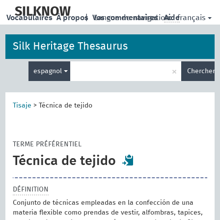
skip
to
SILKNOW
français
Vocabulaires
À propos
|
Vos commentaires
Langue de navigation:
Aide
main
content
Silk Heritage Thesaurus
Entrez
×
espagnol
Chercher
votre
terme
de
recherche
Tisaje
>
Técnica de tejido
TERME PRÉFÉRENTIEL
Técnica de tejido
DÉFINITION
Conjunto de técnicas empleadas en la confección de una
materia flexible como prendas de vestir, alfombras, tapices,