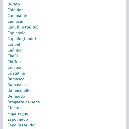
Burato
Calquier
Cambiante
Camocán
Canutillo (tejido)
Capichola
Capullo (tejido)
Cendal
Ceñidor
Chaúl
Chiffon
Crespón
Cristalina
Damasco
Damasina
Damasquillo
Delfinado
Droguete de seda
Efecto
Esparragón
Espolinado
Espolín (tejido)