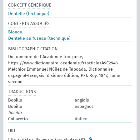
CONCEPT GÉNÉRIQUE
Dentelle (technique)
CONCEPTS ASSOCIÉS
Blonde
Dentelle au fuseau (technique)
BIBLIOGRAPHIC CITATION
Dictionnaire de l'Académie française,
https://www.dictionnaire-academie.fr/article/A9C2948
Melchior Emmanuel Núñez de Taboada, Dictionnaire
espagnol-français, dixième édition, P.-J. Rey, 1847, Tome
second
TRADUCTIONS
Bobillo
anglais
Bobillo
espagnol
bocillo
Collaretto
italien
URI
http://data.silknow.org/vocabulary/82