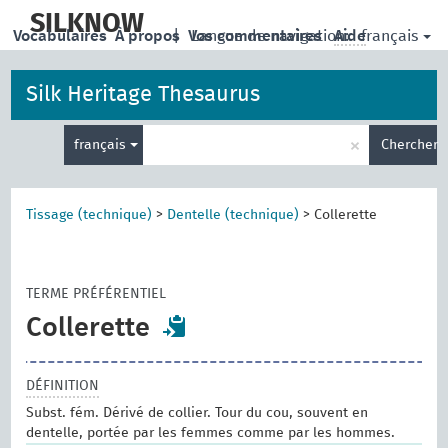
skip
to
SILKNOW
français
Vocabulaires
À propos
|
Vos commentaires
Langue de navigation:
Aide
main
content
Silk Heritage Thesaurus
Entrez
×
français
Chercher
votre
terme
de
recherche
Tissage (technique)
>
Dentelle (technique)
>
Collerette
TERME PRÉFÉRENTIEL
Collerette
DÉFINITION
Subst. fém. Dérivé de collier. Tour du cou, souvent en
dentelle, portée par les femmes comme par les hommes.