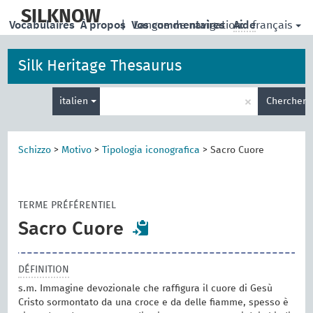
skip
to
SILKNOW
français
Vocabulaires
À propos
|
Vos commentaires
Langue de navigation:
Aide
main
content
Silk Heritage Thesaurus
Entrez
×
italien
Chercher
votre
terme
de
recherche
Schizzo
>
Motivo
>
Tipologia iconografica
>
Sacro Cuore
TERME PRÉFÉRENTIEL
Sacro Cuore
DÉFINITION
s.m. Immagine devozionale che raffigura il cuore di Gesù
Cristo sormontato da una croce e da delle fiamme, spesso è