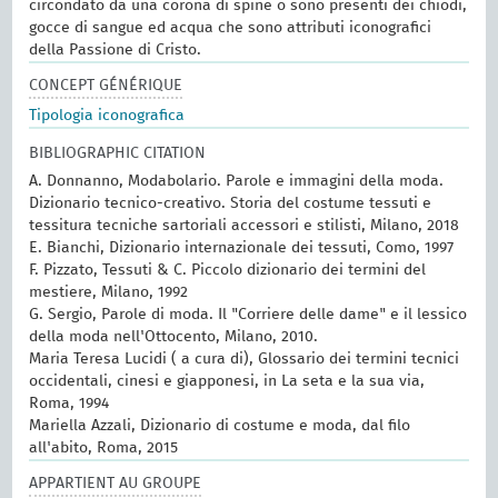
circondato da una corona di spine o sono presenti dei chiodi,
gocce di sangue ed acqua che sono attributi iconografici
della Passione di Cristo.
CONCEPT GÉNÉRIQUE
Tipologia iconografica
BIBLIOGRAPHIC CITATION
A. Donnanno, Modabolario. Parole e immagini della moda.
Dizionario tecnico-creativo. Storia del costume tessuti e
tessitura tecniche sartoriali accessori e stilisti, Milano, 2018
E. Bianchi, Dizionario internazionale dei tessuti, Como, 1997
F. Pizzato, Tessuti & C. Piccolo dizionario dei termini del
mestiere, Milano, 1992
G. Sergio, Parole di moda. Il "Corriere delle dame" e il lessico
della moda nell'Ottocento, Milano, 2010.
Maria Teresa Lucidi ( a cura di), Glossario dei termini tecnici
occidentali, cinesi e giapponesi, in La seta e la sua via,
Roma, 1994
Mariella Azzali, Dizionario di costume e moda, dal filo
all'abito, Roma, 2015
APPARTIENT AU GROUPE