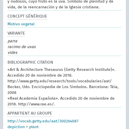
y nudosos, cuyo fruto es la uva. Símbolo de plenitud y de
vida, de la reencarnación y de la Iglesia cristiana.
CONCEPT GÉNÉRIQUE
Motivo vegetal
VARIANTE
parra
racimo de uvas
vides
BIBLIOGRAPHIC CITATION
«Art & Architecture Thesaurus (Getty Research Institute)».
Accedido 20 de noviembre de 2018.
http://www.getty.edu/research/tools/vocabularies/aat/
Becker, Udo. Enciclopedia de Los Símbolos. Barcelona: Tèia,
2008
«Real Academia Española». Accedido 20 de noviembre de
2018. http://www.rae.es/.
APPARTIENT AU GROUPE
http://vocab.getty.edu/aat/300264087
depiction
>
plant