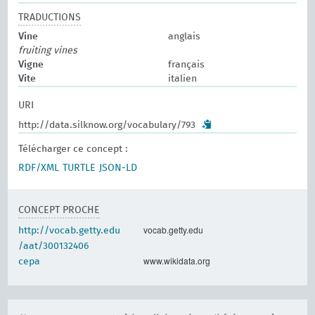
TRADUCTIONS
Vine
anglais
fruiting vines
Vigne
français
Vite
italien
URI
http://data.silknow.org/vocabulary/793
Télécharger ce concept :
RDF/XML
TURTLE
JSON-LD
CONCEPT PROCHE
vocab.getty.edu
http://vocab.getty.edu
/aat/300132406
www.wikidata.org
cepa