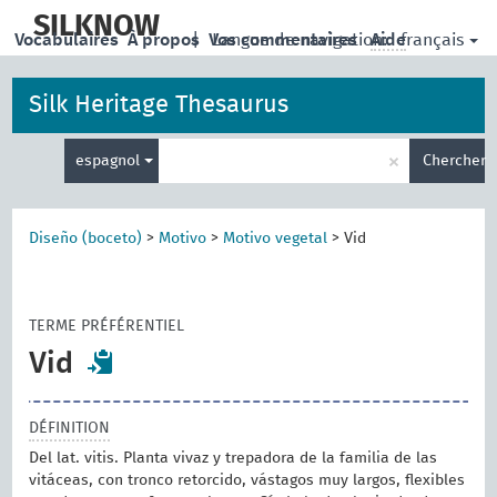
skip
to
SILKNOW
français
Vocabulaires
À propos
|
Vos commentaires
Langue de navigation:
Aide
main
content
Silk Heritage Thesaurus
Entrez
×
espagnol
Chercher
votre
terme
de
recherche
Diseño (boceto)
>
Motivo
>
Motivo vegetal
>
Vid
TERME PRÉFÉRENTIEL
Vid
DÉFINITION
Del lat. vitis. Planta vivaz y trepadora de la familia de las
vitáceas, con tronco retorcido, vástagos muy largos, flexibles