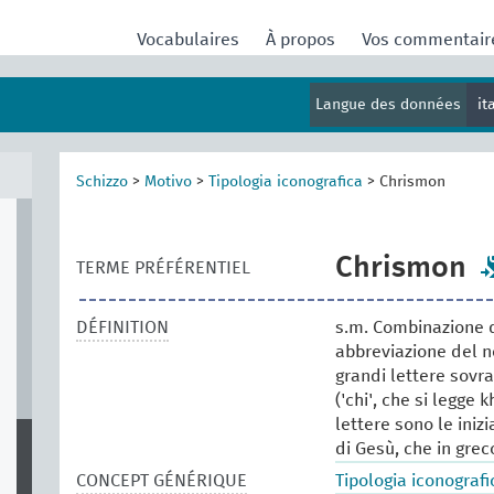
Vocabulaires
À propos
Vos commentai
Langue des données
it
Schizzo
>
Motivo
>
Tipologia iconografica
>
Chrismon
Chrismon
TERME PRÉFÉRENTIEL
DÉFINITION
s.m. Combinazione d
abbreviazione del n
grandi lettere sovr
('chi', che si legge k
lettere sono le inizi
di Gesù, che in grec
CONCEPT GÉNÉRIQUE
Tipologia iconografi