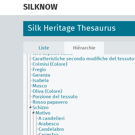
skip
Objects Facet (en)
to
SILKNOW
Physical Attributes Facet (en)
main
Area ornamentale
content
Aurora
Azzurro Imperiale
Silk Heritage Thesaurus
Blu di Prussia
Blu di Sassonia
Blu scuro
Caratteristiche ed effetti dei tessuti secondo il
Liste
Hiérarchie
loro aspetto visivo
Caratteristiche secondo modifiche del tessuto
Crèmisi (Colore)
Fregio
Garanza
Isabela
Musco
Oliva (Colore)
Porzione del tessuto
Rosso papavero
Schizzo
Motivo
A candelieri
Arabesco
Candelabro
Canestro