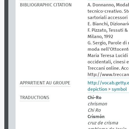
BIBLIOGRAPHIC CITATION
A. Donnanno, Modabo
tecnico-creativo. St
sartoriali accessori 
E. Bianchi, Dizionar
F. Pizzato, Tessuti &
Milano, 1992
G. Sergio, Parole di
moda nell'Ottocento
Maria Teresa Lucidi (
occidentali, cinesi 
Treccani online. Ac
http://www.treccani
APPARTIENT AU GROUPE
http://vocab.getty
depiction
>
symbol
TRADUCTIONS
Chi-Ro
chrismon
Chi Ro
Crismón
cruz de crisma