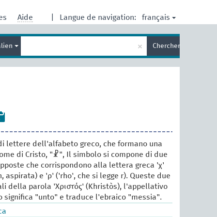
français
res
Aide
|
Langue de navigation:
Entrez
×
alien
Chercher
votre
terme
de
recherche
i lettere dell'alfabeto greco, che formano una
ome di Cristo, "☧", Il simbolo si compone di due
apposte che corrispondono alla lettera greca 'χ'
h, aspirata) e 'ρ' ('rho', che si legge r). Queste due
ali della parola 'Χριστός' (Khristòs), l'appellativo
o significa "unto" e traduce l'ebraico "messia".
ca