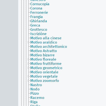
Cornucopia
Corona
Ferronerie
Frangia
Ghirlanda
Greca
Grottesco
Iscrizióne
Motivo alla cinese
Motivo araldico
Motivo architettonico
Motivo Astratto
Motivo bizarre
Motivo floreale
Motivo fruttiforme
Motivo geometrico
Motivo orientale
Motivo vegetale
Motivo zoomorfo
Nastro
Nodo
Pizzo
Racemo
Riga